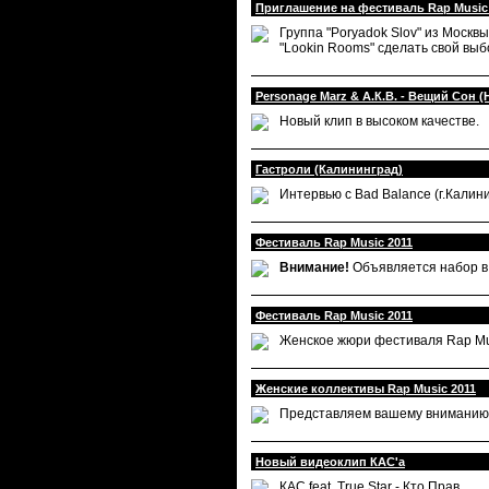
Приглашение на фестиваль Rap Music
Группа "Poryadok Slov" из Москв
"Lookin Rooms" сделать свой выбо
Personage Marz & А.К.В. - Вещий Сон (
Новый клип в высоком качестве.
Гастроли (Калининград)
Интервью с Bad Balance (г.Калин
Фестиваль Rap Music 2011
Внимание!
Объявляется набор в
Фестиваль Rap Music 2011
Женское жюри фестиваля Rap Mu
Женские коллективы Rap Music 2011
Представляем вашему вниманию ж
Новый видеоклип КАС'а
КАС feat. True Star - Кто Прав.