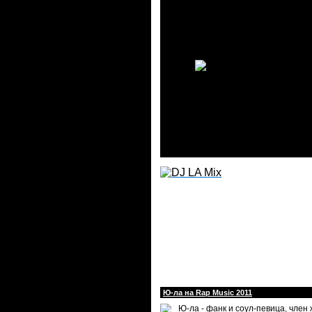
Ю-ла на Rap Music 2011
Ю-ла - фанк и соул-певица, член