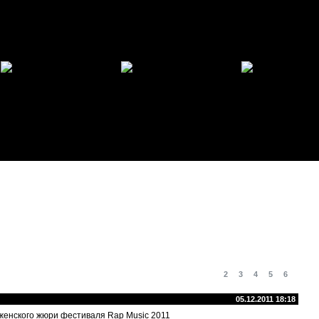
1
2
3
4
5
6
05.12.2011 18:18
 женского жюри фестиваля Rap Music 2011