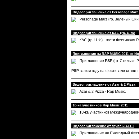
Видеоприглашение от Personage Marz 
Personage Marz (гр. Зеленый Синд
Видеоприглашение от КАС (гр. U-fo)
КАС (гр. U-fo) - гости Фестиваля 
Приглашение на RAP MUSIC 2011 от И
Приглашение
PSP
(гр. Стиль из
PSP
в этом году на фестивале станет
Видеоприглашение от Azar & 2 Pizza
Azar & 2 Pizza - Rap Music.
10-ка участников Rap Music 2011
10-ка участников Международног
Видеоприглажение от группы ALL1
Приглашение на Ежегодный Фести