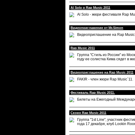
Al Solo o Rap Music 2011
Al Solo - жюри фестиваля Rap Mu
Видеоприглажение от Mr.Simon
Видеоприглашение на Rap Music`1
Rap Music 2011
Группа "Стиль из России" из Мос
году ее солистка Кима сядет в ж
Видеоприглашение на Rap Music 2011
FAKIR - член жюри Rap Music`11.
Фестиваль Rap Music 2011.
Билеты на Ежегодный Междунаро
Скоро Rap Music 2011
Группа "1st Line", участник фес
года 17 декабря, клуб Lookin Roo