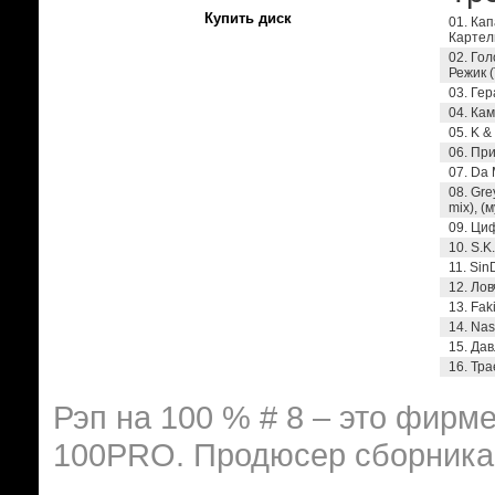
Купить диск
01. Кап
Картель
02. Го
Режик (
03. Гер
04. Кам
05. K &
06. При
07. Da 
08. Gre
mix), (
09. Циф
10. S.K
11. Sin
12. Лов
13. Fak
14. Nas
15. Дав
16. Тр
Рэп на 100 % # 8 – это фирм
100PRO. Продюсер сборника 