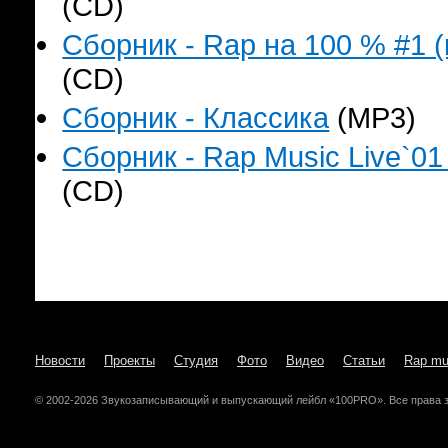
(CD)
Сборник - Rap на 100 % #1 (
(CD)
Сборник - Классика
(MP3)
Сборник - Rap Music Live`01
(CD)
Новости
Проекты
Студия
Фото
Видео
Статьи
Rap mu
© 2002-2026 Звукозаписывающий и выпускающий лейбл «100PRO». Все права