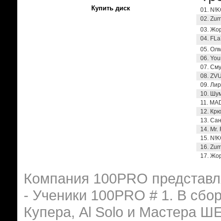
Купить диск
01. N!K
02. Zum
03. Жор
04. FLa
05. Ол
06. You
07. Сму
08. ZVU
09. Лир
10. Шум
11. MA
12. Крю
13. Сан
14. Mr. 
15. N!K
16. Zum
17. Жор
Компания 100PRO представля
- Ученики 100PRO # 1. В сбо
Купера, Al Solo и Мастера Ш