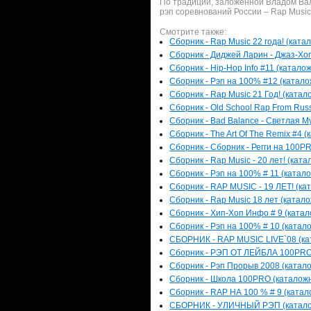
По традиции, заложенной Владом Вал
рэп соревнований России – Rap Music 
Смотрите также:
Сборник - Rap Music 22 года! (ката
Сборник - Диджей Ларин - Джаз-Хоп
Сборник - Hip-Hop Info #11 (каталож
Сборник - Рэп на 100% #12 (каталож
Сборник - Rap Music 21 Год! (катал
Сборник - Old School Rap From Russ
Сборник - Bad Balance - Светлая Му
Сборник - The Art Of The Remix #4 (
Сборник - Сборник - Регги на 100PR
Сборник - Rap Music - 20 лет! (ката
Сборник - Рэп на 100% # 11 (катало
Сборник - RAP MUSIC - 19 ЛЕТ! (кат
Сборник - Rap Music 18 лет (катало
Сборник - Хип-Хоп Инфо # 9 (катал
Сборник - Рэп на 100% # 10 (катало
СБОРНИК - RAP MUSIC LIVE`08 (кат
Сборник - РЭП ОТ ЛЕЙБЛА 100PRO (
Сборник - Рэп Прорыв 2008 (катало
Сборник - Школа 100PRO (каталожны
Сборник - RAP НА 100 % # 9 (катало
СБОРНИК - УЛИЧНЫЙ РЭП (каталожн