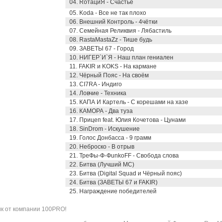
04. RотациЯ - Счастье
05. Koda - Все не так плохо
06. Внешний Контроль - 4чётки
07. Семейная Реликвия - Лябастиль
08. RastaMastaZz - Тише будь
09. ЗАВЕТЫ 67 - Город
10. НИГЕР`И`Я - Наш план гениален
11. FAKIR и KOKS - На кармане
12. Чёрный Пояс - На своём
13. CI7RA - Индиго
14. Ловчие - Техника
15. КАПА И Картель - С корешами на хазе
16. КАМОРА - Два туза
17. Прицеп feat. Юлия Кочетова - Цунами
18. SinDrom - Искушение
19. Голос Донбасса - 9 грамм
20. Неброско - В отрыв
21. ТреФы-Ф-ФunkoFF - Свобода слова
22. Битва (Лучший МС)
23. Битва (Digital Squad и Чёрный пояс)
24. Битва (ЗАВЕТЫ 67 и FAKIR)
25. Награждение победителей
ик от компании 100PRO!