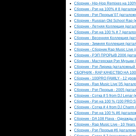
Сборник - Hip-Hop Remixes на 100% 
Сборник - Рэп на 100% # 8 (каталож
Сборник - Рэп Прорыв`07 (каталожн
Сборник - Russian Old School Rap (
Сборник - Летняя Коллекция (катал
Сборник - Рэп на 100 % # 7 (катало
Сборник - Весенняя Коллекция (кат
Сборник - Зимняя Коллекция (катал
Сборник - Сборник Rap Music Live (
Сборник - РЭП ПРОРЫВ 2006 (катал
Сборник - Мастерская Рэп Музыки (
Сборник - Рэп Лирика (каталожный н
СБОРНИК - RAP КАЧЕСТВО НА 100% 
Сборник - 100PRO FAMILY - 12 уров
Сборник - Rap Music Live`05 (катал
Сборник - Рэп Прорыв - 2005 (катал
Сборник - Сотка # 5 from DJ Lenar 
Сборник - Рэп на 100 % (100 PRO S
Сборник - Сотка # 4 from DJ Charm 
Сборник - Рэп на 100 % #6 (каталож
Сборник - DA 108 Flava - Однажды в
Сборник - Rap Music Live - 10 Years
Сборник - Рэп Прорыв #6 (каталожн