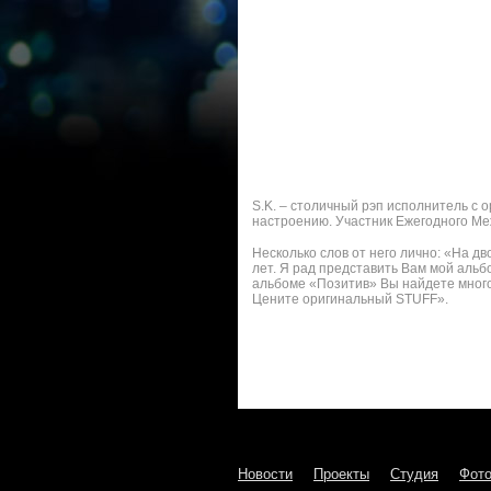
S.K. – столичный рэп исполнитель с 
настроению. Участник Ежегодного Ме
Несколько слов от него лично: «На дво
лет. Я рад представить Вам мой аль
альбоме «Позитив» Вы найдете много
Цените оригинальный STUFF».
Новости
Проекты
Студия
Фот