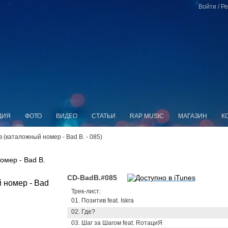
Войти
/
Ре
ДИЯ
ФОТО
ВИДЕО
СТАТЬИ
RAP MUSIC
МАГАЗИН
К
ив (каталожный номер - Bad B. - 085)
омер - Bad B.
CD-BadB.#085
Трек-лист:
01. Позитив feat. Iskra
02. Где?
03. Шаг за Шагом feat. RотациЯ