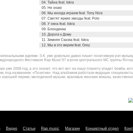
04. Тайна feat. Iskra
05. Не знаю
06. Мы иногда играем feat. Tony Nice
07. Светят яркие звезды feat. Polo
08. У окна feat. Iskra
09. Блондинка
10. Дорога к Дому
11. Зимняя Сказка feat. Iskra
12. Мы в это верим feat. Grey
оригинальными идеями. S.K. уже довольно давно пишет позитивную рэп музыку
ждународного Фестиваля Rap Music’07 в роли центрального MC группы Rота
ре уже 2008 год, а это значит, что вот-вот на нашу планету упадет бомба, кот
бом, под названием: «Позитив». Над альбомом работали ведущие специалисты
 хорошей лирики, мелодичной музыки, красивые женские вокалы, качественн
о
Видео
Статьи
Rap music
Магазин
Концертный отдел
Конт