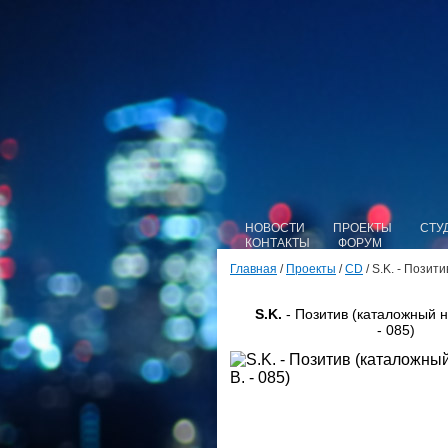
НОВОСТИ
ПРОЕКТЫ
СТУ
КОНТАКТЫ
ФОРУМ
Главная
/
Проекты
/
CD
/ S.K. - Позит
S.K.
- Позитив (каталожный н
- 085)