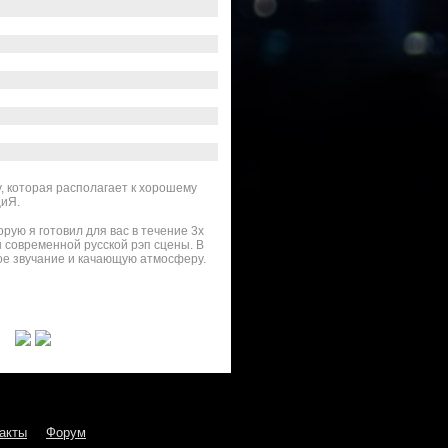
, которая располагает к хорошему
циЯ.
орую я готовил для вас в течение 3х
 современной русской рэп сцены. В
ое звучание и качающую атмосферу.
акты
Форум