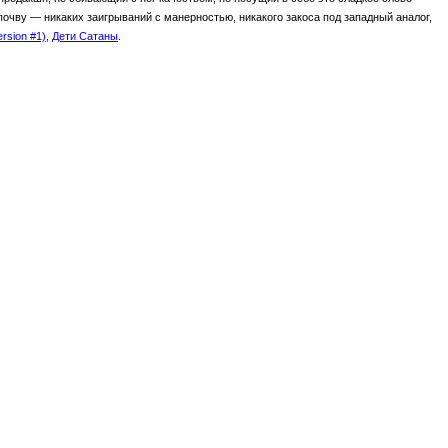
очву — никаких заигрываний с манерностью, никакого закоса под западный аналог,
version #1)
,
Дети Сатаны
.