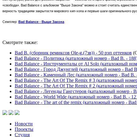
«свобода». Bad Balance с альбомом "Выше Закона" можно и стоит считать единствен
верность традициям закрытости мирового хип-хопа и первые шаги оригинального ру
Семплер:
Bad Balance - Выше Закона
Смотрите также:
Bad B. (сборник ремиксов Ole-g.(7зв)) - 50 рэп оттенков
(
Bad Balance - Политика (каталожный номер - Bad B. - 188
Bad Balance - Инструменталы от Al Solo (каталожный номе
Bad Balance - Город Джунглей (каталожный номер - Bad B.
Bad Balance - Каменный Лес (каталожный номер - Bad B. -
Bad Balance - The Art Of The Remix # 3 (каталожный номер 
Bad Balance - The Art Of The Remix # 2 (каталожный номер 
Bad Balance - Легенды Гангстеров (каталожный номер - Ba
Bad Balance - World Wide (каталожный номер - Bad B. - 12
Bad Balance - The art of the remix (каталожный номер - Bad 
Новости
Проекты
Студия