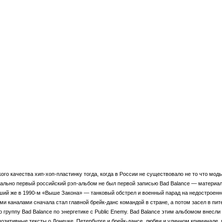
дкого качества хип-хоп-пластинку тогда, когда в России не существовало не то что м
рмально первый российский рэп-альбом не был первой записью Bad Balance — матери
шедший же в 1990-м «Выше Закона» — танковый обстрел и военный парад на недостроен
 каналами сначала стал главной брейк-данс командой в стране, а потом засел в пит
о группу Bad Balance по энергетике с Public Enemy. Bad Balance этим альбомом внес
позитивные тексты о Донецке, Петербурге и брейк-дансе, любви и уличном криминале, 