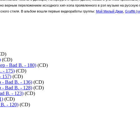
но верным переложением исходного хип-хопа проявленного в рэп музыке на русскую п
сского стиля. В альбом вошли первые видеоработы группы:
Мой Милый Джак
,
Graffiti (
CD)
)
(CD)
р - Bad B. - 180)
(CD)
 - 175)
(CD)
 157)
(CD)
- Bad B. - 136)
(CD)
- Bad B. - 128)
(CD)
d B. - 123)
(CD)
1)
(CD)
B. - 120)
(CD)