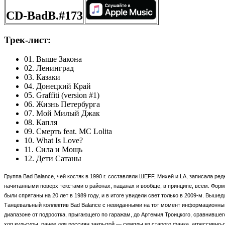
CD-BadB.#173
Трек-лист:
01. Выше Закона
02. Ленинград
03. Казаки
04. Донецкий Край
05. Graffiti (version #1)
06. Жизнь Петербурга
07. Мой Милый Джак
08. Капля
09. Смерть feat. MC Lolita
10. What Is Love?
11. Сила и Мощь
12. Дети Сатаны
Группа Bad Balance, чей костяк в 1990 г. составляли ШЕFF, Михей и LA, записала ре
начитанными поверх текстами о районах, пацанах и вообще, в принципе, всем. Фо
были спрятаны на 20 лет в 1989 году, и в итоге увидели свет только в 2009-м. Вы
Танцевальный коллектив Bad Balance с невиданными на тот момент информационными
диапазоне от подростка, прыгающего по гаражам, до Артемия Троицкого, сравнившег
хоп культуры, ранее для россиян закрытой — семплы из старого фанка, агрессивно-