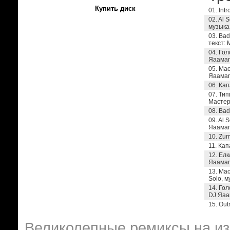
Купить диск
01. In
02. Al 
музыка
03. Bad
текст:
04. Гол
Яaaма
05. Ма
Яaaма
06. Кап
07. Тип
Мастер
08. Bad
09. Al 
Яaaма
10. Zum
11. Кап
12. Елк
Яaaмаn
13. Мас
Solo, 
14. Гол
DJ Яaa
15. Ou
Великолепные ремиксы на из