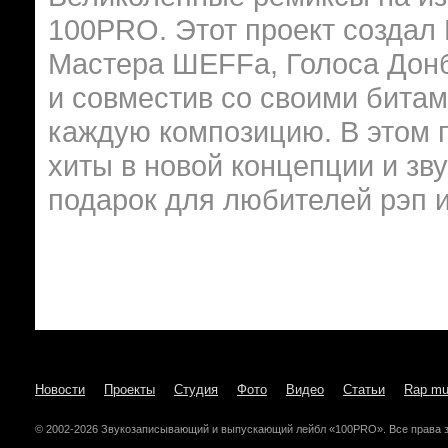
100PRO. Этот проект создал 
Мастера ШЕFFа, Голоса Донба
и совместив со своими битам
каждую композицию. В этом 
хиты в новой концепции и зв
подарок для любителей рэп и
Новости
Проекты
Студия
Фото
Видео
Статьи
Rap mu
© 2002-2026 Звукозаписывающий и выпускающий лейбл «100PRO». Все права