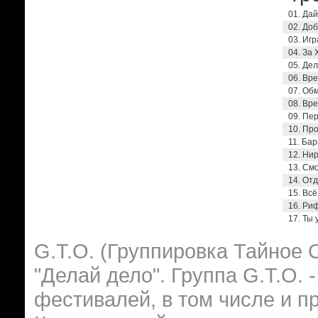
01. Да
02. До
03. Иг
04. За
05. Де
06. Вр
07. Об
08. Вр
09. Пе
10. Пр
11. Ба
12. Ни
13. См
14. От
15. Вс
16. Ри
17. Ты
G.T.O. (Группировка Тайное
"Делай дело". Группа G.T.O. 
фестивалей, в том числе и п