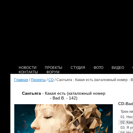
НОВОСТИ
ПРОЕКТЫ
СТУДИЯ
ФОТО
ВИДЕО
КОНТАКТЫ
ФОРУМ
Главная
/
Проекты
/
CD
/ Сантьяга - Какая есть (каталожный номер - Ba
Сантьяга
- Какая есть (каталожный номер
- Bad B. - 142)
CD-Bad
Трек-ли
01. Нес
02. Как
03. Я у