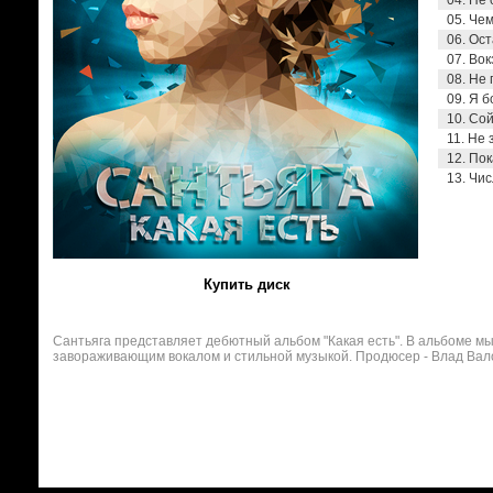
04. Не 
05. Чем
06. Ост
07. Вок
08. Не 
09. Я б
10. Сой
11. Не 
12. Пок
13. Чис
Купить диск
Сантьяга представляет дебютный альбом "Какая есть". В альбоме мы
завораживающим вокалом и стильной музыкой. Продюсер - Влад Вал