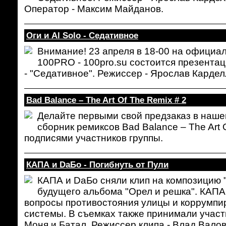
Оператор - Максим Майданов.
Оги и Al Solo - Седативное
Внимание! 23 апреля в 18-00 на официа
100PRO - 100pro.su состоится презентаци
- "Седативное". Режиссер - Ярос
Bad Balance – The Art Of The Remix # 2
Делайте первыми свой предзаказ в наше
сборник ремиксов Bad Balance – The Art 
подписями участников группы.
КАПА и DaБо - Погибнуть от Пули
КАПА и DaБо сняли клип на композицию "
будущего альбома "Орел и решка". КАП
вопросы противостояния улицы и коррумпи
системы. В съемках также принимали участ
Моня и Батал. Режиссер клипа - Влад Валов