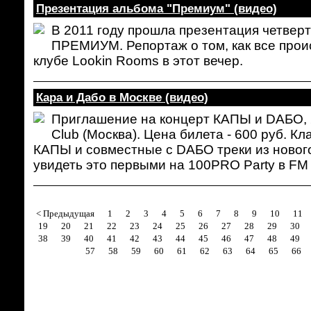
Презентация альбома "Премиум" (видео)
В 2011 году прошла презентация четвер
ПРЕМИУМ. Репортаж о том, как все прои
клубе Lookin Rooms в этот вечер.
Кара и Дабо в Москве (видео)
Приглашение на концерт КАПЫ и DAБО, 2
Club (Москва). Цена билета - 600 руб. К
КАПЫ и совместные с DAБО треки из новог
увидеть это первыми на 100PRO Party в FM 
< Предыдущая
1
2
3
4
5
6
7
8
9
10
11
19
20
21
22
23
24
25
26
27
28
29
30
38
39
40
41
42
43
44
45
46
47
48
49
57
58
59
60
61
62
63
64
65
66