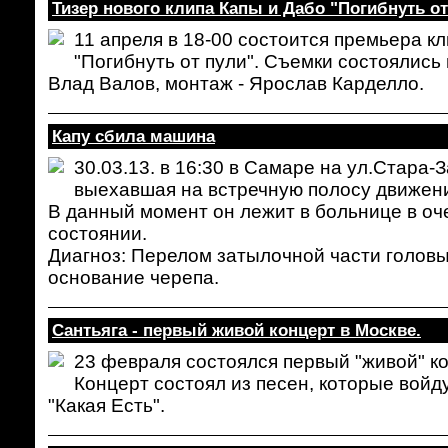
Тизер нового клипа Капы и Дабо "Погибнуть о
11 апреля в 18-00 состоится премьера к
"Погибнуть от пули". Съемки состоялись 
Влад Валов, монтаж - Ярослав Карделло.
Капу сбила машина
30.03.13. в 16:30 в Самаре на ул.Стара-
выехавшая на встречную полосу движен
В данный момент он лежит в больнице в оч
состоянии.
Диагноз: Перелом затылочной части головы
основание черепа.
Сантьяга - первый живой концерт в Москве.
23 февраля состоялся первый "живой" ко
Концерт состоял из песен, которые вой
"Какая Есть".