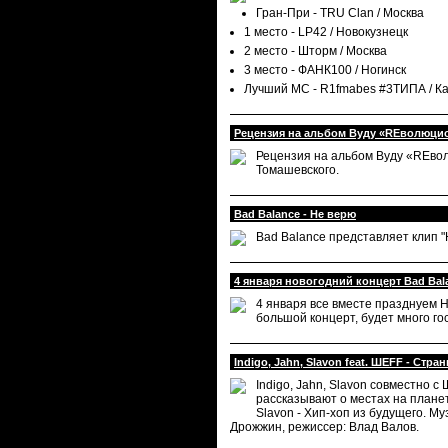
Гран-При - TRU Clan / Москва
1 место - LP42 / Новокузнецк
2 место - Шторм / Москва
3 место - ФАНК100 / Ногинск
Лучший МС - R1fmabes #3ТИПА / Ка
Рецензия на альбом Вуду «REволюци
Рецензия на альбом Вуду «REвол
Томашевского.
Bad Balance - Не верю
Bad Balance представляет клип "
4 января новогодний концерт Bad Bal
4 января все вместе празднуем Н
большой концерт, будет много го
Indigo, Jahn, Slavon feat. ШЕFF - Стра
Indigo, Jahn, Slavon совместно 
рассказывают о местах на планет
Slavon - Хип-хоп из будущего. Муз
Дрожжин, режиссер: Влад Валов.