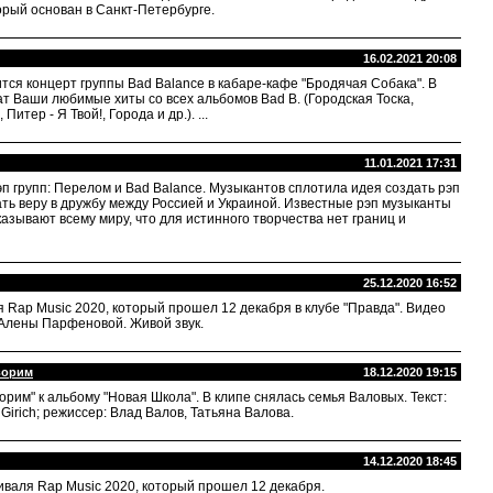
рый основан в Санкт-Петербурге.
16.02.2021 20:08
тся концерт группы Bad Balance в кабаре-кафе "Бродячая Собака". В
т Ваши любимые хиты со всех альбомов Bad B. (Городская Тоска,
итер - Я Твой!, Города и др.). ...
11.01.2021 17:31
эп групп: Перелом и Bad Balance. Музыкантов сплотила идея создать рэп
ать веру в дружбу между Россией и Украиной. Известные рэп музыканты
казывают всему миру, что для истинного творчества нет границ и
25.12.2020 16:52
 Rap Music 2020, который прошел 12 декабря в клубе "Правда". Видео
Алены Парфеновой. Живой звук.
оворим
18.12.2020 19:15
рим" к альбому "Новая Школа". В клипе снялась семья Валовых. Текст:
а: Girich; режиссер: Влад Валов, Татьяна Валова.
14.12.2020 18:45
валя Rap Music 2020, который прошел 12 декабря.