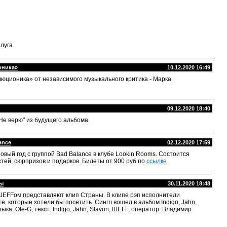
луга
оника»
10.12.2020 16:49
юционика» от независимого музыкального критика - Марка
09.12.2020 18:40
Не верю" из будущего альбома.
ance
02.12.2020 17:59
овый год с группой Bad Balance в клубе Lookin Rooms. Состоится
стей, сюрпризов и подарков. Билеты от 900 руб по
ссылке
ны
30.11.2020 18:48
с ШЕFFом представляют клип Страны. В клипе рэп исполнители
е, которые хотели бы посетить. Сингл вошел в альбом Indigo, Jahn,
ыка: Ole-G, текст: Indigo, Jahn, Slavon, ШЕFF, оператор: Владимир