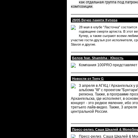
как отдельная группа под патрон
композиции.
28/05 Вечер памяти Купера
28 мая в клубе "Ласточка" состоится
годовщине смерти артиста. В этот в
Купер, а также сыграют всеми любим
участие гости-друзья рэп исполнителя, ср
Slavon и другие.
Белов feat. Shambha - Юность
Компания 100PRO представляет н
Новости от Tony G
3 апреля в АГКЦ / Архангельск у
альбома "III" с проектом "Бунта
региона. Также, в программе проз
Архангельска, где исполняет, в осно
концерт - это редкое явление, ибо эт
третьего лайв-видео. Также, 3 апрел
центральной России.
Пресс-релиз. Саша Шкалей & MonoSo
Пресс-релиз. Саша Шкалей & Mo