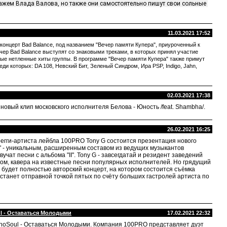
ажем Влада Валова, но также они самостоятельно пишут свои сольные 
11.03.2021 17:52
 концерт Bad Balance, под названием "Вечер памяти Купера", приуроченный к
ечер Bad Balance выступят со знаковыми треками, в которых принял участие
ые нетленные хиты группы. В программе "Вечер памяти Купера" также примут
еди которых: DA 108, Невский Бит, Зеленый Синдром, Ира PSP, Indigo, Jahn,
02.03.2021 17:38
овый клип московского исполнителя Белова - Юность /feat. Shambha/.
26.02.2021 16:25
 регги-артиста лейбла 100PRO Tony G состоится презентация нового
ри" - уникальным, расширенным составом из ведущих музыкантов
вучат песни с альбома "II". Tony G - завсегдатай и резидент заведений
вном, кавера на известные песни популярных исполнителей. Но грядущий
о будет полностью авторский концерт, на котором состоится съёмка
я станет отправной точкой пятых по счёту больших гастролей артиста по
ul - Оставаться Молодыми
17.02.2021 22:32
noSoul - Оставаться Молодыми. Компания 100PRO представляет дуэт