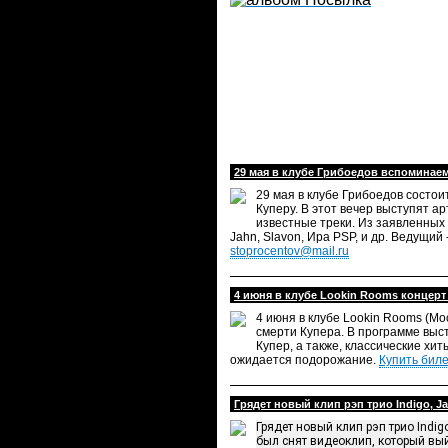
29 мая в клубе Грибоедов вспоминае
29 мая в клубе Грибоедов состои
Куперу. В этот вечер выступят а
известные треки. Из заявленных а
Jahn, Slavon, Ира PSP, и др. Ведущий
stoprocentov@mail.ru
4 июня в клубе Lookin Rooms концерт
4 июня в клубе Lookin Rooms (Мо
смерти Купера. В программе выс
Купер, а также, классические хит
ожидается подорожание.
Купить бил
Грядет новый клип рэп трио Indigo, Ja
Грядет новый клип рэп трио Indig
был снят видеоклип, который выйд