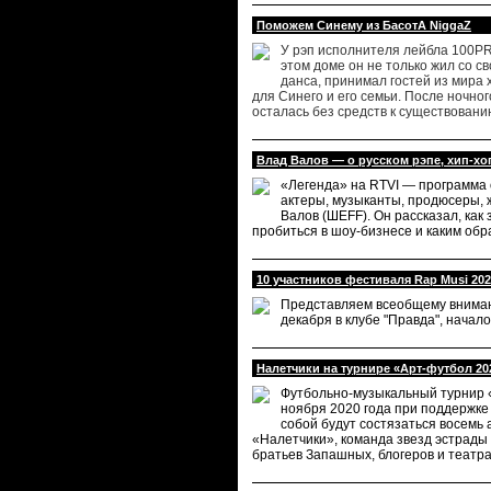
Поможем Синему из БасотА NiggaZ
У рэп исполнителя лейбла 100PRO
этом доме он не только жил со с
данса, принимал гостей из мира
для Синего и его семьи. После ночног
осталась без средств к существовани
Влад Валов — о русском рэпе, хип-хо
«Легенда» на RTVI — программа 
актеры, музыканты, продюсеры, 
Валов (ШЕFF). Он рассказал, как 
пробиться в шоу-бизнесе и каким обр
10 участников фестиваля Rap Musi 20
Представляем всеобщему внимани
декабря в клубе "Правда", начало 
Налетчики на турнире «Арт-футбол 20
Футбольно-музыкальный турнир «
ноября 2020 года при поддержке
собой будут состязаться восемь 
«Налетчики», команда звезд эстрады
братьев Запашных, блогеров и театр