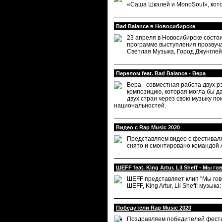
«Саша Шкалей и MonoSoul», кото
Bad Balance в Новосибирске
23 апреля в Новосибирске состои
программе выступления прозвуча
Светлая Музыка, Город Джунглей, П
Перелом feat. Bad Balance - Вера
Вера - совместная работа двух р
композицию, которая могла бы д
двух стран через свою музыку по
национальностей.
Видео с Rap Music 2020
Представляем видео с фестиваля
снято и смонтировано командой 
ШЕFF feat. King Artur, Lil Sheff - Мы г
ШЕFF представляет клип "Мы гово
ШЕFF, King Artur, Lil Sheff; музык
Победители Rap Music 2020
Поздравляем победителей фести