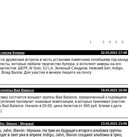
1
2
3
4
5
6
м песни Купера
22.03.2021 17:48
тся дружеская встреча в честь установки памятника погибшему год назад
ртисты, которые любили творчество Купера, и исполнят каверы на его
ртистов: ШЕFF, Al Solo, DJ LA, Зеленый Синдром, Невский Бит, Indigo,
 - Влад Валов.
Для участия в вечере пишите на почту
 группы Bad Balance
19.03.2021 16:05
сква) состоится концерт группы Bad Balance, приуроченный к годовщине
тупления прозвучат знаковые композиции, в которых принимал участие
ы Bad Balance. Начало в 20-00, цена билетов от 900 руб. Ближе к дате
ет
hn, Slavon - Музыка!
13.03.2021 13:06
o, Jahn, Slavon - Музыка. На трек из будущего второго альбома группы 
ет в свет уже в апреле. Indigo, Jahn, Slavon создают альбомы в трио, 