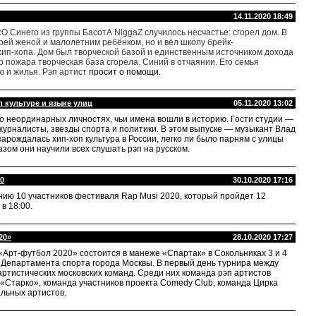
14.11.2020 18:49
 Синего из группы БасотА NiggaZ случилось несчастье: сгорел дом. В
воей женой и малолетним ребёнком, но и вёл школу брейк-
 хип-хопа. Дом был творческой базой и единственным источником дохода
о пожара творческая база сгорела. Синий в отчаянии. Его семья
ю и жилья. Рэп артист
просит о помощи.
п культуре и языке улиц
05.11.2020 13:02
о неординарных личностях, чьи имена вошли в историю. Гости студии —
журналисты, звезды спорта и политики. В этом выпуске — музыкант Влад
зарождалась хип-хоп культура в России, легко ли было парням с улицы
азом они научили всех слушать рэп на русском.
20
30.10.2020 17:16
ю 10 участников фестиваля Rap Musi 2020, который пройдет 12
в 18:00.
20»
28.10.2020 17:27
Арт-футбол 2020» состоится в манеже «Спартак» в Сокольниках 3 и 4
 Департамента спорта города Москвы. В первый день турнира между
артистических московских команд. Среди них команда рэп артистов
 «Старко», команда участников проекта Comedy Club, команда Цирка
альных артистов.