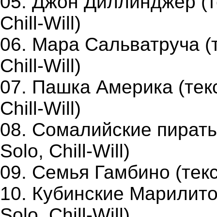
05. Джон Диллинджер (те
Chill-Will)
06. Мара Сальватруча (т
Chill-Will)
07. Пашка Америка (тек
Chill-Will)
08. Сомалийские пираты
Solo, Chill-Will)
09. Семья Гамбино (тек
10. Кубинские Марилитос
Solo, Chill-Will)