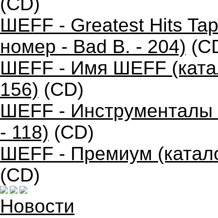
(CD)
ШЕFF - Greatest Hits T
номер - Bad B. - 204)
(C
ШЕFF - Имя ШЕFF (катал
156)
(CD)
ШЕFF - Инструменталы 
- 118)
(CD)
ШЕFF - Премиум (катало
(CD)
Новости