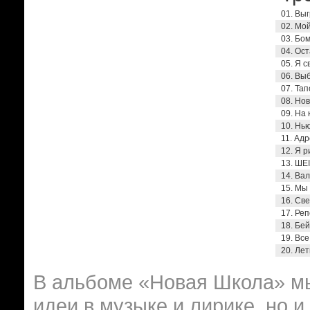
01. Выг
02. Мой
03. Бом
04. Ост
05. Я с
06. Выб
07. Тап
08. Нов
09. На 
10. Нью
11. Адр
12. Я р
13. ШЕI
14. Вал
15. Мы 
16. Све
17. Реп
18. Бей
19. Все
20. Лет
В альбоме «Новая Школа» м
идеи в музыке и лирике, но 