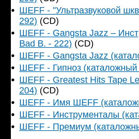
ШЕFF - "Ультразвуковой шкв
292)
(CD)
ШЕFF - Gangsta Jazz – Инс
Bad B. - 222)
(CD)
ШЕFF - Gangsta Jazz (катало
ШЕFF - Гипноз (каталожный н
ШЕFF - Greatest Hits Tape L
204)
(CD)
ШЕFF - Имя ШЕFF (каталожны
ШЕFF - Инструменталы (ката
ШЕFF - Премиум (каталожный