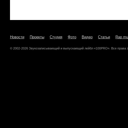
Новости
Проекты
Студия
Фото
Видео
Статьи
Rap mu
© 2002-2026 Звукозаписывающий и выпускающий лейбл «100PRO». Все права