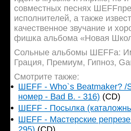
совместных песнях ШЕFFпре
исполнителей, а также извес
качественное звучание и хор
фишка альбома «Новая Шко
Сольные альбомы ШЕFFа: Им
Грация, Премиум, Гипноз, Ga
Смотрите также:
ШЕFF - Who`s Beatmaker? /S
номер - Bad B. - 316)
(CD)
ШЕFF - Посылка (каталожный
ШЕFF - Мастерские репрезен
295)
(CD)