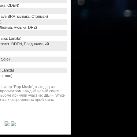
зыка: ODEN)
Dave BRA, музыка: Стэпман)
)
Обойма, музыка: DRZ)
ка: Lanxta)
текст: ODEN, БледнолицЫй
 Solo)
 Lanxta)
тэпман)
ризер "Rap Music", выходец из
 просмотров. Каждый новый сингл
льбоме приняли участие: ШЕFF, White
 о всех современных проблемах