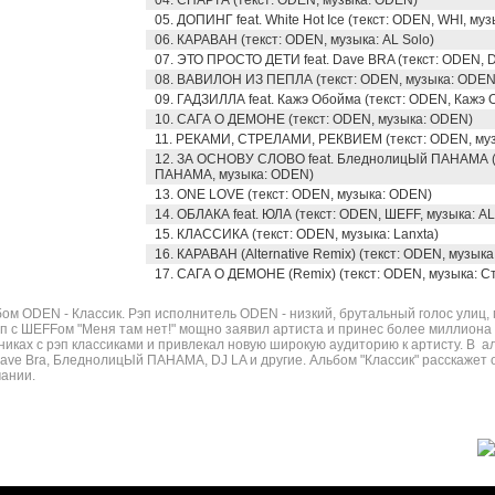
04. СПАРТА (текст: ODEN, музыка: ODEN)
05. ДОПИНГ feat. White Hot Ice (текст: ODEN, WHI, му
06. КАРАВАН (текст: ODEN, музыка: AL Solo)
07. ЭТО ПРОСТО ДЕТИ feat. Dave BRA (текст: ODEN, 
08. ВАВИЛОН ИЗ ПЕПЛА (текст: ODEN, музыка: ODEN
09. ГАДЗИЛЛА feat. Кажэ Обойма (текст: ODEN, Кажэ 
10. САГА О ДЕМОНЕ (текст: ODEN, музыка: ODEN)
11. РЕКАМИ, СТРЕЛАМИ, РЕКВИЕМ (текст: ODEN, музы
12. ЗА ОСНОВУ СЛОВО feat. БледнолицЫй ПАНАМА (
ПАНАМА, музыка: ODEN)
13. ONE LOVE (текст: ODEN, музыка: ODEN)
14. ОБЛАКА feat. ЮЛА (текст: ODEN, ШЕFF, музыка: AL
15. КЛАССИКА (текст: ODEN, музыка: Lanxta)
16. КАРАВАН (Alternative Remix) (текст: ODEN, музыка:
17. САГА О ДЕМОНЕ (Remix) (текст: ODEN, музыка: С
 ODEN - Классик. Рэп исполнитель ODEN - низкий, брутальный голос улиц, п
п с ШЕFFом "Меня там нет!" мощно заявил артиста и принес более миллиона
иках с рэп классиками и привлекал новую широкую аудиторию к артисту. В а
, Dave Bra, БледнолицЫй ПАНАМА, DJ LA и другие. Альбом "Классик" расскажет
чании.