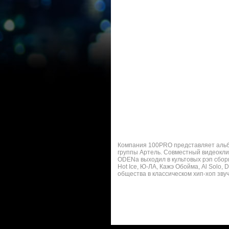
Компания 100PRO представляет альбом
группы Артель. Совместный видеокли
ODENа выходил в культовых рэп сборн
Hot Ice, Ю-ЛА, Кажэ Обойма, Al Solo
общества в классическом хип-хоп зву