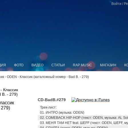
Войти
/
Ре
ДИЯ
ФОТО
ВИДЕО
СТАТЬИ
RAP MUSIC
МАГАЗИН
К
ик - ODEN - Классик (каталожный номер - Bad B. - 279)
- Классик
B. - 279)
CD-BadB.#279
Трек-лист:
01. ИНТРО (музыка: ODEN)
02. COMEBACK HIP-HOP (текст: ODEN, музыка: AL Sol
03. МЕНЯ ТАМ НЕТ feat. ШЕFF (текст: ODEN, ШЕFF, му