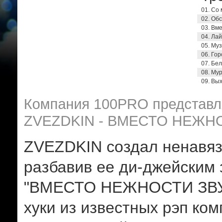
01. Со
02. Об
03. Вм
04. Лай
05. Му
06. Гор
07. Бе
08. Му
09. Вых
Компания 100PRO представля
ZVEZDKIN - ВМЕСТО НЕЖН
ZVEZDKIN создал ненавязч
разбавив ее ди-джейским 
"ВМЕСТО НЕЖНОСТИ ЗВУК
хуки из известных рэп ко