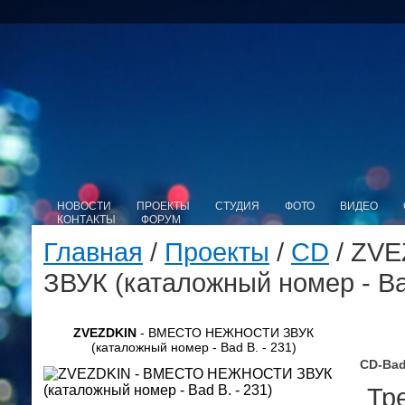
НОВОСТИ
ПРОЕКТЫ
СТУДИЯ
ФОТО
ВИДЕО
КОНТАКТЫ
ФОРУМ
Главная
/
Проекты
/
CD
/ ZV
ЗВУК (каталожный номер - Bad
ZVEZDKIN
- ВМЕСТО НЕЖНОСТИ ЗВУК
(каталожный номер - Bad B. - 231)
CD-Bad
Тре