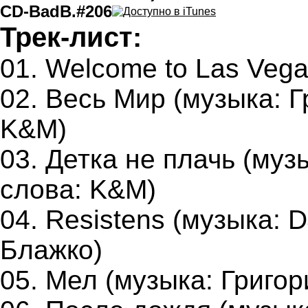
CD-BadB.#206
Трек-лист:
01. Welcome to Las Vegas
02. Весь Мир (музыка: Г
K&M)
03. Детка не плачь (муз
слова: K&M)
04. Resistens (музыка: 
Блажко)
05. Мел (музыка: Григо