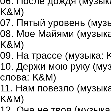
06. После дождя (музык
K&M)
07. Пятый уровень (муз
08. Мое Майями (музыка
K&M)
09. На трассе (музыка:
10. Держи мою руку (му
слова: K&M)
11. Нам повезло (музыка
K&M)
12. Она не твоя (музык