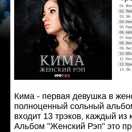
01. Же
02. Тв
03. Эй,
04. Не
05. Пер
06. Ай
07. Кор
08. Зин
09. Лис
10. Wha
11. Лат
12. Кр
13. Эй,
Кима - первая девушка в же
полноценный сольный альбо
входит 13 трэков, каждый из
Альбом "Женский Рэп" это п