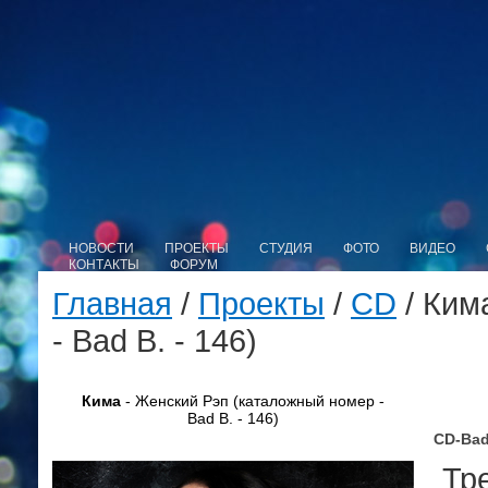
НОВОСТИ
ПРОЕКТЫ
СТУДИЯ
ФОТО
ВИДЕО
КОНТАКТЫ
ФОРУМ
Главная
/
Проекты
/
CD
/ Ким
- Bad B. - 146)
Кима
- Женский Рэп (каталожный номер -
Bad B. - 146)
CD-Bad
Тре