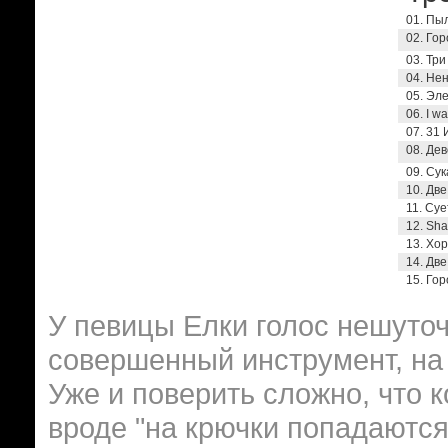
01. Пы
02. Го
03. Три
04. Не
05. Эл
06. I wa
07. 31
08. Де
09. Су
10. Дв
11. Суе
12. Sha
13. Хо
14. Две
15. Гор
У певицы Елки голос нешуточ
совершенный инструмент, на к
Уже и поверить сложно, что 
вроде "на крючки попадаются 