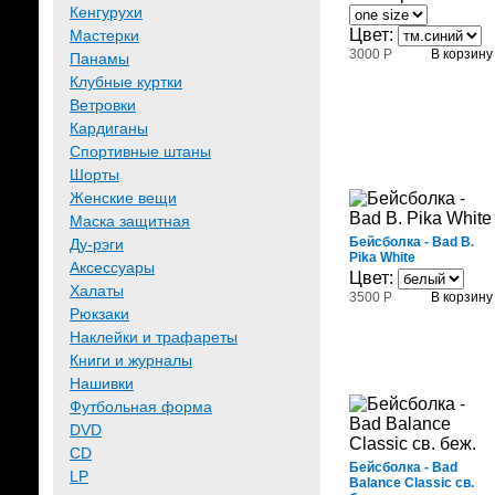
Кенгурухи
Цвет:
Мастерки
3000 Р
В корзину
Панамы
Клубные куртки
Ветровки
Кардиганы
Спортивные штаны
Шорты
Женские вещи
Маска защитная
Бейсболка - Bad B.
Ду-рэги
Pika White
Аксессуары
Цвет:
Халаты
3500 Р
В корзину
Рюкзаки
Наклейки и трафареты
Книги и журналы
Нашивки
Футбольная форма
DVD
CD
Бейсболка - Bad
LP
Balance Classic св.