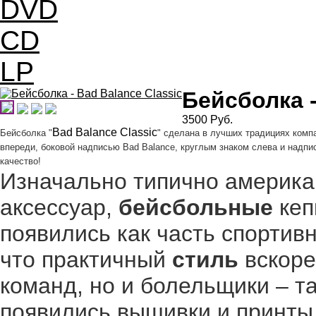
DVD
CD
LP
Бейсболка -
3500
Pуб.
Bad Balance Classic
Бейсболка "
" сделана в лучших традициях комп
впереди, боковой надписью Bad Balance, круглым знаком слева и надпи
качество!
Изначально типично америка
аксессуар,
бейсбольные
кеп
появились как часть спортив
что практичный
стиль
вскоре
команд, но и болельщики – т
появились вышивки и принты