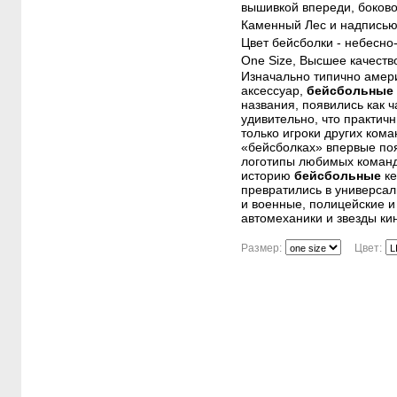
вышивкой впереди, боково
Каменный Лес и надписью 
Цвет бейсболки - небесно
One Size, Высшее качеств
Изначально типично амер
аксессуар,
бейсбольные
названия, появились как 
удивительно, что практич
только игроки других кома
«бейсболках» впервые по
логотипы любимых команд
историю
бейсбольные
ке
превратились в универсал
и военные, полицейские и
автомеханики и звезды ки
Размер:
Цвет: