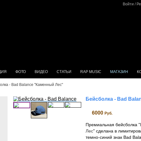
Войти
/
Ре
ДИЯ
ФОТО
ВИДЕО
СТАТЬИ
RAP MUSIC
МАГАЗИН
К
болка - Bad Balance "Каменный Лес"
Бейсболка - Bad Bala
6000
Pуб.
Премиальная бейсболка "
Лес
" сделана в лимитиров
темно-синий знак Bad Bal