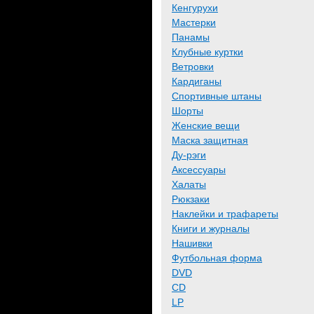
Кенгурухи
Мастерки
Панамы
Клубные куртки
Ветровки
Кардиганы
Спортивные штаны
Шорты
Женские вещи
Маска защитная
Ду-рэги
Аксессуары
Халаты
Рюкзаки
Наклейки и трафареты
Книги и журналы
Нашивки
Футбольная форма
DVD
CD
LP