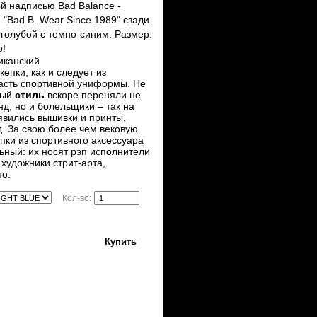
й надписью Bad Balance -
"Bad B. Wear Since 1989" сзади.
-голубой с темно-синим. Размер:
о!
иканский
кепки, как и следует из
часть спортивной униформы. Не
ный
стиль
вскоре переняли не
нд, но и болельщики – так на
явились вышивки и принты,
. За свою более чем вековую
пки из спортивного аксессуара
ьный: их носят рэп исполнители
 художники стрит-арта,
но.
Кол-во:
Купить