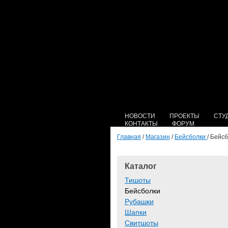
НОВОСТИ
ПРОЕКТЫ
СТУ
КОНТАКТЫ
ФОРУМ
Главная
/
Магазин
/
Бейсболки
/ Бейс
Каталог
Тишоты
Бейсболки
Рубашки
Шапки
Свитшоты