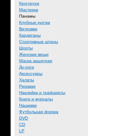
Кенгурухи
Мастерки
Панамы
Клубные куртки
Ветровки
Кардиганы
Спортивные штаны
Шорты
Женские вещи
Маска защитная
Ду-рэги
Аксессуары
Халаты
Рюкзаки
Наклейки и трафареты
Книги и журналы
Нашивки
Футбольная форма
DVD
CD
LP