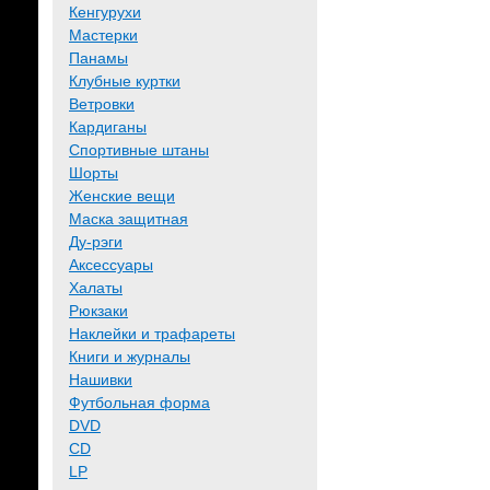
Кенгурухи
Мастерки
Панамы
Клубные куртки
Ветровки
Кардиганы
Спортивные штаны
Шорты
Женские вещи
Маска защитная
Ду-рэги
Аксессуары
Халаты
Рюкзаки
Наклейки и трафареты
Книги и журналы
Нашивки
Футбольная форма
DVD
CD
LP