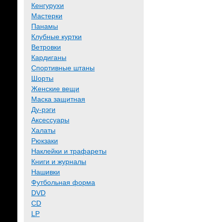
Кенгурухи
Мастерки
Панамы
Клубные куртки
Ветровки
Кардиганы
Спортивные штаны
Шорты
Женские вещи
Маска защитная
Ду-рэги
Аксессуары
Халаты
Рюкзаки
Наклейки и трафареты
Книги и журналы
Нашивки
Футбольная форма
DVD
CD
LP