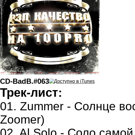
CD-BadB.#063
Трек-лист:
01. Zummer - Солнце вос
Zoomer)
02. Al Solo - Соло само