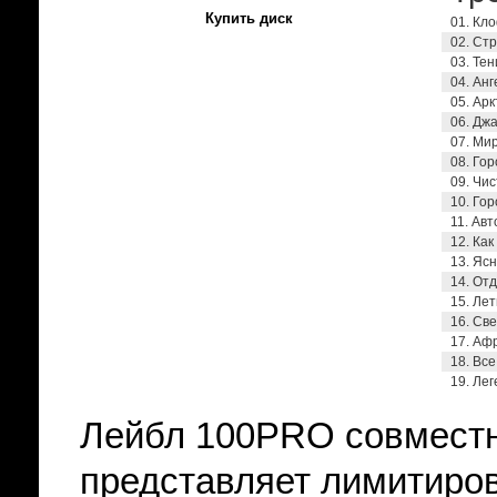
Купить диск
01. Кл
02. Ст
03. Тен
04. Ан
05. Ар
06. Дж
07. Мир
08. Гор
09. Чис
10. Го
11. Авт
12. Ка
13. Ясн
14. От
15. Ле
16. Св
17. Аф
18. Вс
19. Ле
Лейбл 100PRO совместн
представляет лимитиров