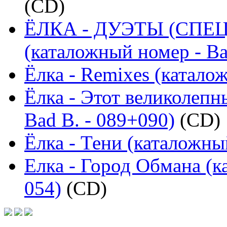
(CD)
ЁЛКА - ДУЭТЫ (СП
(каталожный номер - Ba
Ёлка - Remixes (каталож
Ёлка - Этот великолепн
Bad B. - 089+090)
(CD)
Ёлка - Тени (каталожный
Елка - Город Обмана (к
054)
(CD)