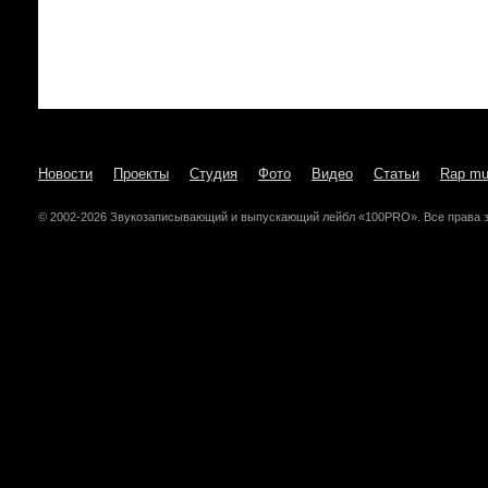
Новости
Проекты
Студия
Фото
Видео
Статьи
Rap mu
© 2002-2026 Звукозаписывающий и выпускающий лейбл «100PRO». Все права