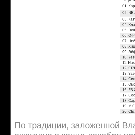
01. Kap
02. NE
03. Ка
04. Хл
05. Dol
06. Q-P
07. Не
08. Хи
09. Эй
10. Yes
11. Nas
12. CI7
13. Зав
14. Си
15. Омс
16. FS 
17. Со
18. Cap
19. М.
20. Cli
По традиции, заложенной Вл