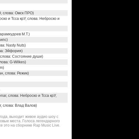
О, слова: Омск ПРО)
ско и Тсса крУ, слова: Неброско и
 Карамхудоев М.Т.)
липс)
ва: Nasty Nuts)
ва: Эйфория)
 слова: Состояние души)
лова: G-Wilkes)
om)
н, слова: Режик)
)
nar, слова: Неброско и Тсса крУ,
, слова: Влад Валов)
года, выходит живое аудио шоу с
овые места. Голоса легендарного
е это на сборнике Rap Music Live.