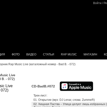
Войти
/
Ре
ДИЯ
ФОТО
ВИДЕО
СТАТЬИ
RAP MUSIC
МАГАЗИН
К
орник Rap Music Live (каталожный номер - Bad B. - 072)
usic Live
B. - 072)
CD-BadB.#072
Трек-лист:
01. Открытие (муз: DJ Lenar, слова: ZummeR)
02. Хищная Паства – Улица целует лишь избранных (