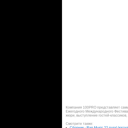
Компания 100PRO представляет самый
Ежегодного Международного Фестивал
жюри, выступление гостей-классиков, 
Смотрите также:
Сборник - Rap Music 22 года! (ката