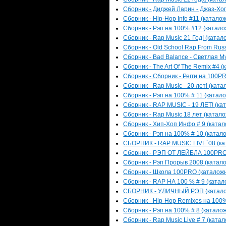
Сборник - Диджей Ларин - Джаз-Хоп
Сборник - Hip-Hop Info #11 (каталож
Сборник - Рэп на 100% #12 (каталож
Сборник - Rap Music 21 Год! (катал
Сборник - Old School Rap From Russ
Сборник - Bad Balance - Светлая Му
Сборник - The Art Of The Remix #4 (
Сборник - Сборник - Регги на 100PR
Сборник - Rap Music - 20 лет! (ката
Сборник - Рэп на 100% # 11 (катало
Сборник - RAP MUSIC - 19 ЛЕТ! (кат
Сборник - Rap Music 18 лет (катало
Сборник - Хип-Хоп Инфо # 9 (катал
Сборник - Рэп на 100% # 10 (катало
СБОРНИК - RAP MUSIC LIVE`08 (кат
Сборник - РЭП ОТ ЛЕЙБЛА 100PRO (
Сборник - Рэп Прорыв 2008 (катало
Сборник - Школа 100PRO (каталожны
Сборник - RAP НА 100 % # 9 (катало
СБОРНИК - УЛИЧНЫЙ РЭП (каталожн
Сборник - Hip-Hop Remixes на 100% 
Сборник - Рэп на 100% # 8 (каталож
Сборник - Rap Music Live # 7 (катал