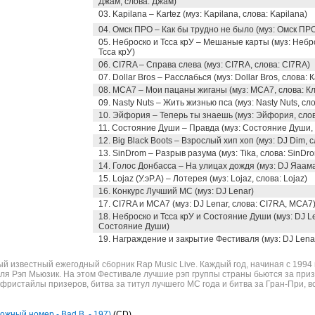
Джам, слова: Джам)
03. Kapilana – Kartez (муз: Kapilana, слова: Kapilana)
04. Омск ПРО – Как бы трудно не было (муз: Омск ПР
05. Неброско и Тсса крУ – Мешаные карты (муз: Небро
Тсса крУ)
06. CI7RA – Справа слева (муз: CI7RA, слова: CI7RA)
07. Dollar Bros – Расслабься (муз: Dollar Bros, слова:
08. МСА7 – Мои пацаны жиганы (муз: МСА7, слова: К
09. Nasty Nuts – Жить жизнью пса (муз: Nasty Nuts, сло
10. Эйфория – Теперь ты знаешь (муз: Эйфория, сло
11. Состояние Души – Правда (муз: Состояние Души,
12. Big Black Boots – Взрослый хип хоп (муз: DJ Dim, с
13. SinDrom – Разрыв разума (муз: Tika, слова: SinDr
14. Голос Донбасса – На улицах дождя (муз: DJ Яаама
15. Lojaz (У.эР.А) – Лотерея (муз: Lojaz, слова: Lojaz)
16. Конкурс Лучший МС (муз: DJ Lenar)
17. CI7RA и МСА7 (муз: DJ Lenar, слова: CI7RA, МСА7
18. Неброско и Тсса крУ и Состояние Души (муз: DJ Le
Состояние Души)
19. Награждение и закрытие Фестиваля (муз: DJ Lenar
 известный ежегодный сборник Rap Music Live. Каждый год, начиная с 1994 
я Рэп Мьюзик. На этом Фестивале лучшие рэп группы страны бьются за приз
фристайлы призеров, битва за титул лучшего МС года и битва за Гран-При, вс
ложный номер - Bad B. - 197)
(CD)