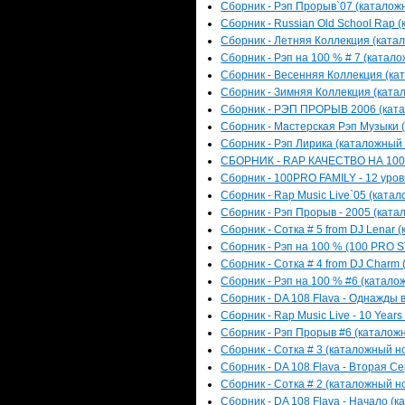
Сборник - Рэп Прорыв`07 (каталожн
Сборник - Russian Old School Rap (
Сборник - Летняя Коллекция (катал
Сборник - Рэп на 100 % # 7 (катало
Сборник - Весенняя Коллекция (кат
Сборник - Зимняя Коллекция (катал
Сборник - РЭП ПРОРЫВ 2006 (катал
Сборник - Мастерская Рэп Музыки (
Сборник - Рэп Лирика (каталожный н
СБОРНИК - RAP КАЧЕСТВО НА 100% 
Сборник - 100PRO FAMILY - 12 уров
Сборник - Rap Music Live`05 (катал
Сборник - Рэп Прорыв - 2005 (катал
Сборник - Сотка # 5 from DJ Lenar 
Сборник - Рэп на 100 % (100 PRO S
Сборник - Сотка # 4 from DJ Charm 
Сборник - Рэп на 100 % #6 (каталож
Сборник - DA 108 Flava - Однажды в
Сборник - Rap Music Live - 10 Years
Сборник - Рэп Прорыв #6 (каталожн
Сборник - Сотка # 3 (каталожный но
Сборник - DA 108 Flava - Вторая Се
Сборник - Сотка # 2 (каталожный но
Сборник - DA 108 Flava - Начало (к