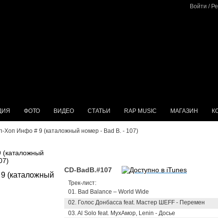
Войти
/
Ре
ДИЯ
ФОТО
ВИДЕО
СТАТЬИ
RAP MUSIC
МАГАЗИН
К
п-Хоп Инфо # 9 (каталожный номер - Bad B. - 107)
9 (каталожный
07)
CD-BadB.#107
Трек-лист:
01. Bad Balance – World Wide
02. Голос Донбасса feat. Мастер ШЕFF - Перемен
03. Al Solo feat. МухАмор, Lenin - Досье