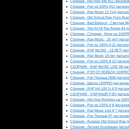
Сборник - Hip-Hop Info #11 (каталож
Сборник - Рэп на 100% #12 (каталож
Сборник - Rap Music 21 Год! (катал
Сборник - Old School Rap From Russ
Сборник - Bad Balance - Светлая Му
Сборник - The Art Of The Remix #4 (
Сборник - Сборник - Регги на 100PR
Сборник - Rap Music - 20 лет! (ката
Сборник - Рэп на 100% # 11 (катало
Сборник - RAP MUSIC - 19 ЛЕТ! (кат
Сборник - Rap Music 18 лет (катало
Сборник - Рэп на 100% # 10 (катало
СБОРНИК - RAP MUSIC LIVE`08 (кат
Сборник - РЭП ОТ ЛЕЙБЛА 100PRO (
Сборник - Рэп Прорыв 2008 (катало
Сборник - Школа 100PRO (каталожны
Сборник - RAP НА 100 % # 9 (катало
СБОРНИК - УЛИЧНЫЙ РЭП (каталожн
Сборник - Hip-Hop Remixes на 100% 
Сборник - Рэп на 100% # 8 (каталож
Сборник - Rap Music Live # 7 (катал
Сборник - Рэп Прорыв`07 (каталожн
Сборник - Russian Old School Rap (
Сборник - Летняя Коллекция (катал