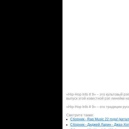
«Hip-Hop Info # 9» – это культовый 
выпуск этой известной рэп линейки н
«Hip-Hop Info # 9» – это традиции рус
Смотрите также:
Сборник - Rap Music 22 года! (ката
Сборник - Диджей Ларин - Джаз-Хоп