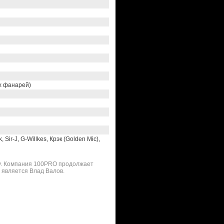
ых фанарей)
 Sir-J, G-Willkes, Крэк (Golden Mic),
оду. Компания 100PRO продолжает
 является Влад Валов.