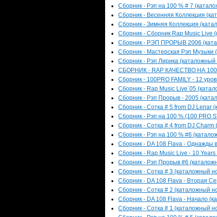
Сборник - Рэп на 100 % # 7 (катало
Сборник - Весенняя Коллекция (кат
Сборник - Зимняя Коллекция (катал
Сборник - Сборник Rap Music Live (
Сборник - РЭП ПРОРЫВ 2006 (катал
Сборник - Мастерская Рэп Музыки (
Сборник - Рэп Лирика (каталожный н
СБОРНИК - RAP КАЧЕСТВО НА 100% 
Сборник - 100PRO FAMILY - 12 уров
Сборник - Rap Music Live`05 (катал
Сборник - Рэп Прорыв - 2005 (катал
Сборник - Сотка # 5 from DJ Lenar 
Сборник - Рэп на 100 % (100 PRO S
Сборник - Сотка # 4 from DJ Charm 
Сборник - Рэп на 100 % #6 (каталож
Сборник - DA 108 Flava - Однажды в
Сборник - Rap Music Live - 10 Years
Сборник - Рэп Прорыв #6 (каталожн
Сборник - Сотка # 3 (каталожный но
Сборник - DA 108 Flava - Вторая Се
Сборник - Сотка # 2 (каталожный но
Сборник - DA 108 Flava - Начало (к
Сборник - Сотка # 1 (каталожный но