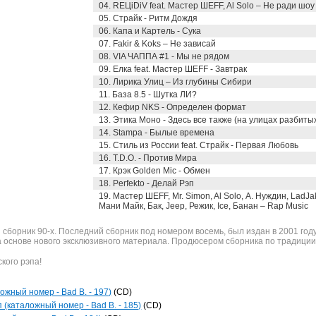
04. REЦiDiV feat. Мастер ШЕFF, Al Solo – Не ради шоу
05. Страйк - Ритм Дождя
06. Капа и Картель - Сука
07. Fakir & Koks – Не зависай
08. VIA ЧАППА #1 - Мы не рядом
09. Елка feat. Мастер ШЕFF - Завтрак
10. Лирика Улиц – Из глубины Сибири
11. База 8.5 - Шутка ЛИ?
12. Кефир NKS - Определен формат
13. Этика Моно - Здесь все также (на улицах разбит
14. Stampa - Былые времена
15. Стиль из России feat. Страйк - Первая Любовь
16. T.D.O. - Против Мира
17. Крэк Golden Mic - Обмен
18. Perfekto - Делай Рэп
19. Мастер ШЕFF, Mr. Simon, Al Solo, А. Нуждин, LadJak,
Мани Майк, Бак, Jeep, Режик, Ice, Банан – Rap Music
рэп сборник 90-х. Последний сборник под номером восемь, был издан в 2001 г
а основе нового эксклюзивного материала. Продюсером сборника по традиции
ского рэпа!
ложный номер - Bad B. - 197)
(CD)
 (каталожный номер - Bad B. - 185)
(CD)