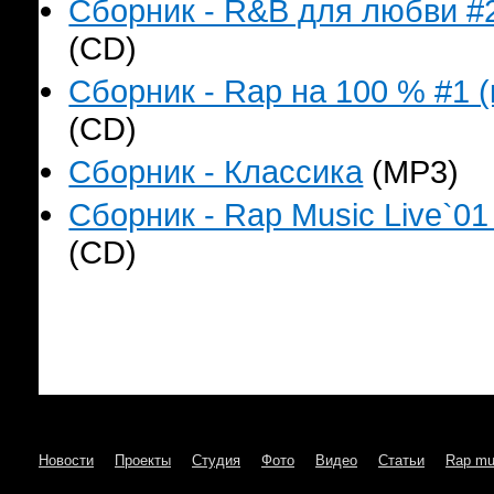
Сборник - R&B для любви #2
(CD)
Сборник - Rap на 100 % #1 (
(CD)
Сборник - Классика
(MP3)
Сборник - Rap Music Live`01
(CD)
Новости
Проекты
Студия
Фото
Видео
Статьи
Rap mu