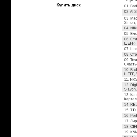
Купить диск
01. Bad
02. Al 
03. Мас
Simon, 
04. N!K
05. Елк
06. Сти
ШЕFF)
07. Ша
08. Стр
09. Точ
Счастье
10. Bad
ШЕFF, A
11. NKS
12. Dig
Slavon
13. Кап
Картел
14. REЦ
15. T.D
16. Per
17. Лир
18. СIF
19. K&