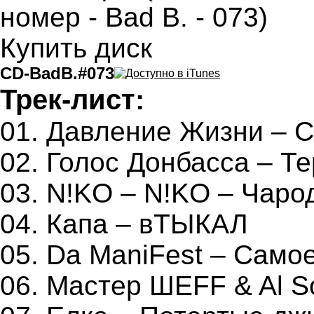
Купить диск
CD-BadB.#073
Трек-лист:
01. Давление Жизни – 
02. Голос Донбасса – Т
03. N!KO – N!KO – Чаро
04. Капа – вТЫКАЛ
05. Da ManiFest – Само
06. Мастер ШЕFF & Al S