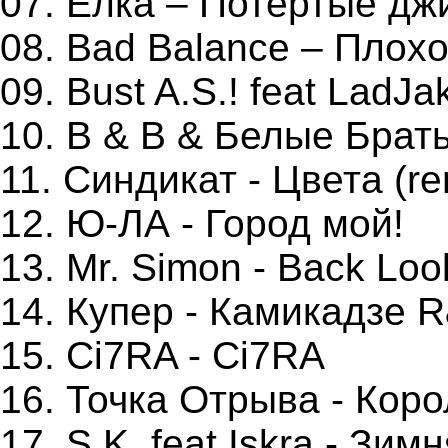
07. Елка – Потертые дж
08. Bad Balance – Плох
09. Bust A.S.! feat LadJak
10. B & B & Белые Брат
11. Синдикат - Цвета (re
12. Ю-ЛА - Город мой!
13. Mr. Simon - Back Loo
14. Купер - Камикадзе 
15. Ci7RA - Ci7RA
16. Точка Отрыва - Кор
17. S.K. feat Iskra - Зим