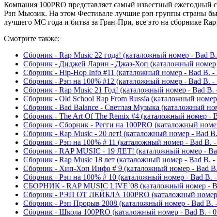
Компания 100PRO представляет самый известный ежегодный сб
Рэп Мьюзик. На этом Фестивале лучшие рэп группы страны бьют
лучшего МС года и битва за Гран-При, все это на сборнике Rap 
Смотрите также:
Сборник - Rap Music 22 года! (каталожный номер - Bad B. 
Сборник - Диджей Ларин - Джаз-Хоп (каталожный номер -
Сборник - Hip-Hop Info #11 (каталожный номер - Bad B. - 
Сборник - Рэп на 100% #12 (каталожный номер - Bad B. - 
Сборник - Rap Music 21 Год! (каталожный номер - Bad B. 
Сборник - Old School Rap From Russia (каталожный номер -
Сборник - Bad Balance - Светлая Музыка (каталожный номе
Сборник - The Art Of The Remix #4 (каталожный номер - B
Сборник - Сборник - Регги на 100PRO (каталожный номер 
Сборник - Rap Music - 20 лет! (каталожный номер - Bad B.
Сборник - Рэп на 100% # 11 (каталожный номер - Bad B. -
Сборник - RAP MUSIC - 19 ЛЕТ! (каталожный номер - Bad
Сборник - Rap Music 18 лет (каталожный номер - Bad B. -
Сборник - Хип-Хоп Инфо # 9 (каталожный номер - Bad B. 
Сборник - Рэп на 100% # 10 (каталожный номер - Bad B. -
СБОРНИК - RAP MUSIC LIVE`08 (каталожный номер - Bad
Сборник - РЭП ОТ ЛЕЙБЛА 100PRO (каталожный номер - 
Сборник - Рэп Прорыв 2008 (каталожный номер - Bad B. -
Сборник - Школа 100PRO (каталожный номер - Bad B. - 0