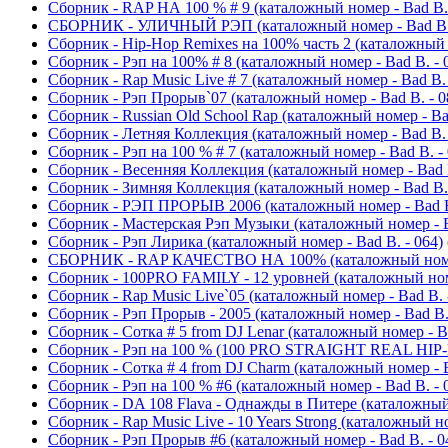
Сборник - RAP НА 100 % # 9 (каталожный номер - Bad B. 
СБОРНИК - УЛИЧНЫЙ РЭП (каталожный номер - Bad B. 
Сборник - Hip-Hop Remixes на 100% часть 2 (каталожный н
Сборник - Рэп на 100% # 8 (каталожный номер - Bad B. - 
Сборник - Rap Music Live # 7 (каталожный номер - Bad B. 
Сборник - Рэп Прорыв`07 (каталожный номер - Bad B. - 0
Сборник - Russian Old School Rap (каталожный номер - Bad
Сборник - Летняя Коллекция (каталожный номер - Bad B. 
Сборник - Рэп на 100 % # 7 (каталожный номер - Bad B. - 
Сборник - Весенняя Коллекция (каталожный номер - Bad B
Сборник - Зимняя Коллекция (каталожный номер - Bad B. 
Сборник - РЭП ПРОРЫВ 2006 (каталожный номер - Bad B.
Сборник - Мастерская Рэп Музыки (каталожный номер - B
Сборник - Рэп Лирика (каталожный номер - Bad B. - 064)
СБОРНИК - RAP КАЧЕСТВО НА 100% (каталожный номер 
Сборник - 100PRO FAMILY - 12 уровней (каталожный номе
Сборник - Rap Music Live`05 (каталожный номер - Bad B. 
Сборник - Рэп Прорыв - 2005 (каталожный номер - Bad B. 
Сборник - Сотка # 5 from DJ Lenar (каталожный номер - Ba
Сборник - Рэп на 100 % (100 PRO STRAIGHT REAL HIP-HO
Сборник - Сотка # 4 from DJ Charm (каталожный номер - B
Сборник - Рэп на 100 % #6 (каталожный номер - Bad B. - 
Сборник - DA 108 Flava - Однажды в Питере (каталожный 
Сборник - Rap Music Live - 10 Years Strong (каталожный но
Сборник - Рэп Прорыв #6 (каталожный номер - Bad B. - 0