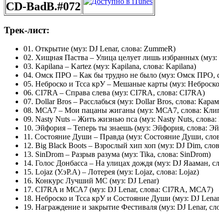
CD-BadB.#072
Трек-лист:
01. Открытие (муз: DJ Lenar, слова: ZummeR)
02. Хищная Паства – Улица целует лишь избранных (муз:
03. Kapilana – Kartez (муз: Kapilana, слова: Kapilana)
04. Омск ПРО – Как бы трудно не было (муз: Омск ПРО,
05. Неброско и Тсса крУ – Мешаные карты (муз: Неброско 
06. CI7RA – Справа слева (муз: CI7RA, слова: CI7RA)
07. Dollar Bros – Расслабься (муз: Dollar Bros, слова: Кара
08. МСА7 – Мои пацаны жиганы (муз: МСА7, слова: Кли
09. Nasty Nuts – Жить жизнью пса (муз: Nasty Nuts, слова: 
10. Эйфория – Теперь ты знаешь (муз: Эйфория, слова: Э
11. Состояние Души – Правда (муз: Состояние Души, сло
12. Big Black Boots – Взрослый хип хоп (муз: DJ Dim, слов
13. SinDrom – Разрыв разума (муз: Tika, слова: SinDrom)
14. Голос Донбасса – На улицах дождя (муз: DJ Яааман, с
15. Lojaz (У.эР.А) – Лотерея (муз: Lojaz, слова: Lojaz)
16. Конкурс Лучший МС (муз: DJ Lenar)
17. CI7RA и МСА7 (муз: DJ Lenar, слова: CI7RA, МСА7)
18. Неброско и Тсса крУ и Состояние Души (муз: DJ Lenar
19. Награждение и закрытие Фестиваля (муз: DJ Lenar, сл