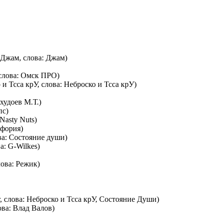
 Джам, слова: Джам)
 слова: Омск ПРО)
и Тсса крУ, слова: Неброско и Тсса крУ)
мхудоев М.Т.)
пс)
Nasty Nuts)
йфория)
ва: Состояние души)
а: G-Wilkes)
лова: Режик)
, слова: Неброско и Тсса крУ, Состояние Души)
ова: Влад Валов)