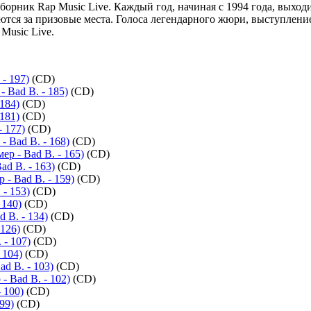
орник Rap Music Live. Каждый год, начиная с 1994 года, выхо
ся за призовые места. Голоса легендарного жюри, выступление 
Music Live.
- 197)
(CD)
 Bad B. - 185)
(CD)
184)
(CD)
181)
(CD)
- 177)
(CD)
 Bad B. - 168)
(CD)
р - Bad B. - 165)
(CD)
ad B. - 163)
(CD)
- Bad B. - 159)
(CD)
 - 153)
(CD)
 140)
(CD)
 B. - 134)
(CD)
 126)
(CD)
- 107)
(CD)
 104)
(CD)
 B. - 103)
(CD)
Bad B. - 102)
(CD)
 100)
(CD)
99)
(CD)