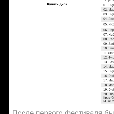
Купить диск
01. Dig
02. Ма
03. Dig
04. Дво
05. NK
06. Ли
07. Наб
08. Re
09. Sa
10. Эт
11. St
12. Фи
13. Баз
14. Ма
15. Dig
16. Dig
17. Ма
18. Мас
19. Dig
20. Жюр
Крэк (G
Music 
После первого фестиваля бы