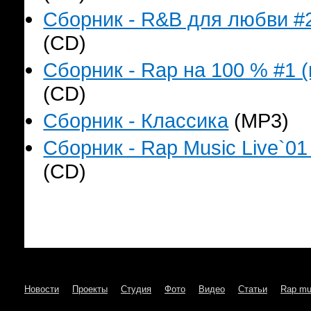
Сборник - R&B для любви #2
(CD)
Сборник - Rap на 100 % #1 (
(CD)
Сборник - Классика
(MP3)
Сборник - Rap Music Live`01
(CD)
Новости
Проекты
Студия
Фото
Видео
Статьи
Rap mu