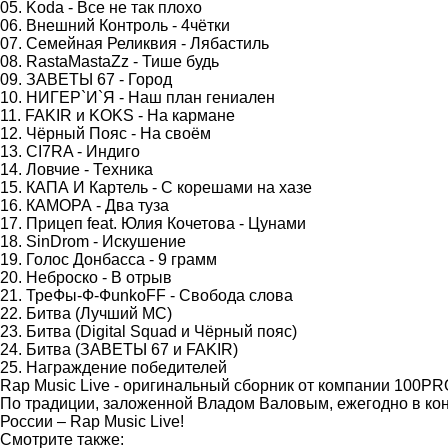
05. Koda - Все не так плохо
06. Внешний Контроль - 4чётки
07. Семейная Реликвия - Лябастиль
08. RastaMastaZz - Тише будь
09. ЗАВЕТЫ 67 - Город
10. НИГЕР`И`Я - Наш план гениален
11. FAKIR и KOKS - На кармане
12. Чёрный Пояс - На своём
13. CI7RA - Индиго
14. Ловчие - Техника
15. КАПА И Картель - С корешами на хазе
16. КАМОРА - Два туза
17. Прицеп feat. Юлия Кочетова - Цунами
18. SinDrom - Искушение
19. Голос Донбасса - 9 грамм
20. Неброско - В отрыв
21. ТреФы-Ф-ФunkoFF - Свобода слова
22. Битва (Лучший МС)
23. Битва (Digital Squad и Чёрный пояс)
24. Битва (ЗАВЕТЫ 67 и FAKIR)
25. Награждение победителей
Rap Music Live - оригинальный сборник от компании 100PR
По традиции, заложенной Владом Валовым, ежегодно в ко
России – Rap Music Live!
Смотрите также: