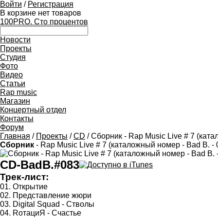
Войти
/
Регистрация
В корзине нет товаров
100PRO. Сто процентов
Новости
Проекты
Студия
Фото
Видео
Статьи
Rap music
Магазин
Концертный отдел
Контакты
Форум
Главная
/
Проекты
/
CD
/ Сборник - Rap Music Live # 7 (ката
Сборник
- Rap Music Live # 7 (каталожный номер - Bad B. - 
CD-BadB.#083
Трек-лист:
01. Открытие
02. Представление жюри
03. Digital Squad - Стволы
04. RотациЯ - Счастье