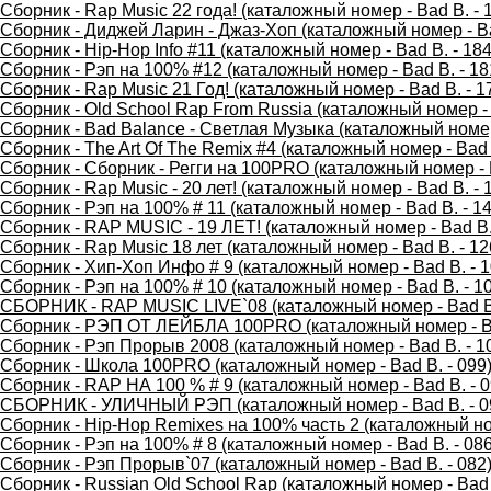
Сборник - Rap Music 22 года! (каталожный номер - Bad B. - 
Сборник - Диджей Ларин - Джаз-Хоп (каталожный номер - Ba
Сборник - Hip-Hop Info #11 (каталожный номер - Bad B. - 184
Сборник - Рэп на 100% #12 (каталожный номер - Bad B. - 18
Сборник - Rap Music 21 Год! (каталожный номер - Bad B. - 1
Сборник - Old School Rap From Russia (каталожный номер - 
Сборник - Bad Balance - Светлая Музыка (каталожный номер 
Сборник - The Art Of The Remix #4 (каталожный номер - Bad 
Сборник - Сборник - Регги на 100PRO (каталожный номер - B
Сборник - Rap Music - 20 лет! (каталожный номер - Bad B. - 
Сборник - Рэп на 100% # 11 (каталожный номер - Bad B. - 14
Сборник - RAP MUSIC - 19 ЛЕТ! (каталожный номер - Bad B. 
Сборник - Rap Music 18 лет (каталожный номер - Bad B. - 12
Сборник - Хип-Хоп Инфо # 9 (каталожный номер - Bad B. - 1
Сборник - Рэп на 100% # 10 (каталожный номер - Bad B. - 1
СБОРНИК - RAP MUSIC LIVE`08 (каталожный номер - Bad B.
Сборник - РЭП ОТ ЛЕЙБЛА 100PRO (каталожный номер - Ba
Сборник - Рэп Прорыв 2008 (каталожный номер - Bad B. - 1
Сборник - Школа 100PRO (каталожный номер - Bad B. - 099
Сборник - RAP НА 100 % # 9 (каталожный номер - Bad B. - 0
СБОРНИК - УЛИЧНЫЙ РЭП (каталожный номер - Bad B. - 0
Сборник - Hip-Hop Remixes на 100% часть 2 (каталожный ном
Сборник - Рэп на 100% # 8 (каталожный номер - Bad B. - 086
Сборник - Рэп Прорыв`07 (каталожный номер - Bad B. - 082
Сборник - Russian Old School Rap (каталожный номер - Bad 