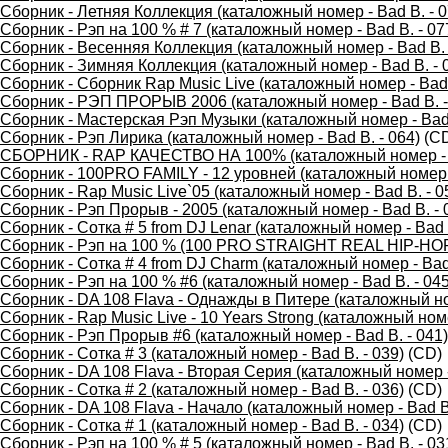
Сборник - Летняя Коллекция (каталожный номер - Bad B. - 0
Сборник - Рэп на 100 % # 7 (каталожный номер - Bad B. - 07
Сборник - Весенняя Коллекция (каталожный номер - Bad B. 
Сборник - Зимняя Коллекция (каталожный номер - Bad B. - 
Сборник - Сборник Rap Music Live (каталожный номер - Bad 
Сборник - РЭП ПРОРЫВ 2006 (каталожный номер - Bad B. -
Сборник - Мастерская Рэп Музыки (каталожный номер - Bad 
Сборник - Рэп Лирика (каталожный номер - Bad B. - 064)
(C
СБОРНИК - RAP КАЧЕСТВО НА 100% (каталожный номер - B
Сборник - 100PRO FAMILY - 12 уровней (каталожный номер -
Сборник - Rap Music Live`05 (каталожный номер - Bad B. - 0
Сборник - Рэп Прорыв - 2005 (каталожный номер - Bad B. - 
Сборник - Сотка # 5 from DJ Lenar (каталожный номер - Bad B
Сборник - Рэп на 100 % (100 PRO STRAIGHT REAL HIP-HOP),
Сборник - Сотка # 4 from DJ Charm (каталожный номер - Bad 
Сборник - Рэп на 100 % #6 (каталожный номер - Bad B. - 045
Сборник - DA 108 Flava - Однажды в Питере (каталожный ном
Сборник - Rap Music Live - 10 Years Strong (каталожный номе
Сборник - Рэп Прорыв #6 (каталожный номер - Bad B. - 041)
Сборник - Сотка # 3 (каталожный номер - Bad B. - 039)
(CD)
Сборник - DA 108 Flava - Вторая Серия (каталожный номер -
Сборник - Сотка # 2 (каталожный номер - Bad B. - 036)
(CD)
Сборник - DA 108 Flava - Начало (каталожный номер - Bad B.
Сборник - Сотка # 1 (каталожный номер - Bad B. - 034)
(CD)
Сборник - Рэп на 100 % # 5 (каталожный номер - Bad B. - 03