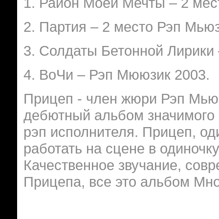
1. Район Моей Мечты – 2 мес
2. Партия – 2 место Рэп Мьюз
3. Солдаты Бетонной Лирики 
4. ВоЧи – Рэп Мююзик 2003.
Прицеп - член жюри Рэп Мьюз
дебютный альбом значимого 
рэп исполнителя. Прицеп, о
работать на сцене в одиночк
Качественное звучание, совр
Прицепа, все это альбом Мн