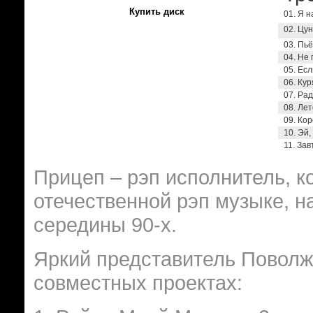
Купить диск
01. Я 
02. Цу
03. Пь
04. Не
05. Есл
06. Ку
07. Ра
08. Лет
09. Ко
10. Эй,
11. За
Прицеп – рэп исполнитель, к
отечественной рэп музыке, н
середины 90-х.
Яркий представитель Поволж
совместных проектах: