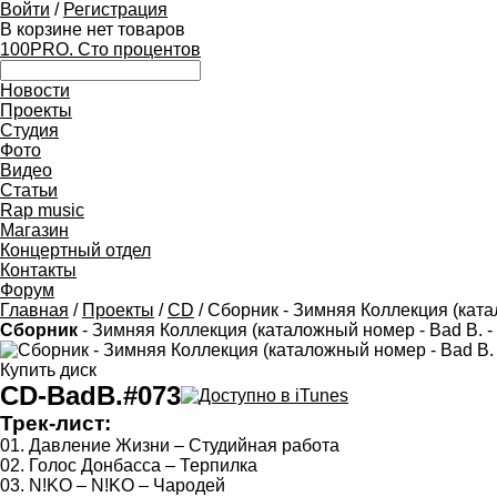
Войти
/
Регистрация
В корзине нет товаров
100PRO. Сто процентов
Новости
Проекты
Студия
Фото
Видео
Статьи
Rap music
Магазин
Концертный отдел
Контакты
Форум
Главная
/
Проекты
/
CD
/ Сборник - Зимняя Коллекция (ката
Сборник
- Зимняя Коллекция (каталожный номер - Bad B. -
Купить диск
CD-BadB.#073
Трек-лист:
01. Давление Жизни – Студийная работа
02. Голос Донбасса – Терпилка
03. N!KO – N!KO – Чародей