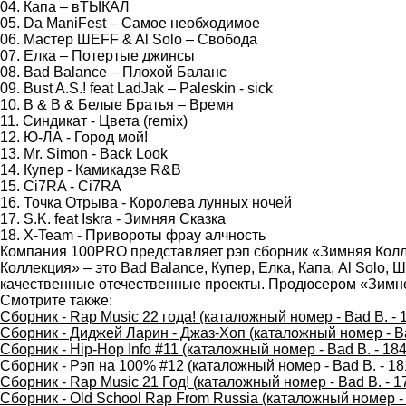
04. Капа – вТЫКАЛ
05. Da ManiFest – Самое необходимое
06. Мастер ШЕFF & Al Solo – Свобода
07. Елка – Потертые джинсы
08. Bad Balance – Плохой Баланс
09. Bust A.S.! feat LadJak – Paleskin - sick
10. B & B & Белые Братья – Время
11. Синдикат - Цвета (remix)
12. Ю-ЛА - Город мой!
13. Mr. Simon - Back Look
14. Купер - Камикадзе R&B
15. Ci7RA - Ci7RA
16. Точка Отрыва - Королева лунных ночей
17. S.K. feat Iskra - Зимняя Сказка
18. X-Team - Привороты фрау алчность
Компания 100PRO представляет рэп сборник «Зимняя Колл
Коллекция» – это Bad Balance, Купер, Елка, Капа, Al Solo,
качественные отечественные проекты. Продюсером «Зимне
Смотрите также:
Сборник - Rap Music 22 года! (каталожный номер - Bad B. - 
Сборник - Диджей Ларин - Джаз-Хоп (каталожный номер - Ba
Сборник - Hip-Hop Info #11 (каталожный номер - Bad B. - 184
Сборник - Рэп на 100% #12 (каталожный номер - Bad B. - 18
Сборник - Rap Music 21 Год! (каталожный номер - Bad B. - 1
Сборник - Old School Rap From Russia (каталожный номер - 