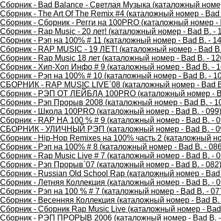
Сборник - Bad Balance - Светлая Музыка (каталожный номер 
Сборник - The Art Of The Remix #4 (каталожный номер - Bad 
Сборник - Сборник - Регги на 100PRO (каталожный номер - B
Сборник - Rap Music - 20 лет! (каталожный номер - Bad B. - 
Сборник - Рэп на 100% # 11 (каталожный номер - Bad B. - 14
Сборник - RAP MUSIC - 19 ЛЕТ! (каталожный номер - Bad B. 
Сборник - Rap Music 18 лет (каталожный номер - Bad B. - 12
Сборник - Хип-Хоп Инфо # 9 (каталожный номер - Bad B. - 1
Сборник - Рэп на 100% # 10 (каталожный номер - Bad B. - 1
СБОРНИК - RAP MUSIC LIVE`08 (каталожный номер - Bad B.
Сборник - РЭП ОТ ЛЕЙБЛА 100PRO (каталожный номер - Ba
Сборник - Рэп Прорыв 2008 (каталожный номер - Bad B. - 1
Сборник - Школа 100PRO (каталожный номер - Bad B. - 099
Сборник - RAP НА 100 % # 9 (каталожный номер - Bad B. - 0
СБОРНИК - УЛИЧНЫЙ РЭП (каталожный номер - Bad B. - 0
Сборник - Hip-Hop Remixes на 100% часть 2 (каталожный ном
Сборник - Рэп на 100% # 8 (каталожный номер - Bad B. - 086
Сборник - Rap Music Live # 7 (каталожный номер - Bad B. - 0
Сборник - Рэп Прорыв`07 (каталожный номер - Bad B. - 082
Сборник - Russian Old School Rap (каталожный номер - Bad 
Сборник - Летняя Коллекция (каталожный номер - Bad B. - 0
Сборник - Рэп на 100 % # 7 (каталожный номер - Bad B. - 07
Сборник - Весенняя Коллекция (каталожный номер - Bad B. 
Сборник - Сборник Rap Music Live (каталожный номер - Bad 
Сборник - РЭП ПРОРЫВ 2006 (каталожный номер - Bad B. -