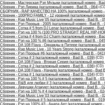
Сборник - Мастерская Рэп Музыки (каталожный номер - Bad 
Сборник - Рэп Лирика (каталожный номер - Bad B. - 064)
(C
СБОРНИК - RAP КАЧЕСТВО НА 100% (каталожный номер - B
Сборник - 100PRO FAMILY - 12 уровней (каталожный номер -
Сборник - Rap Music Live`05 (каталожный номер - Bad B. - 0
Сборник - Рэп Прорыв - 2005 (каталожный номер - Bad B. - 
Сборник - Сотка # 5 from DJ Lenar (каталожный номер - Bad B
Сборник - Рэп на 100 % (100 PRO STRAIGHT REAL HIP-HOP),
Сборник - Сотка # 4 from DJ Charm (каталожный номер - Bad 
Сборник - Рэп на 100 % #6 (каталожный номер - Bad B. - 045
Сборник - DA 108 Flava - Однажды в Питере (каталожный ном
Сборник - Rap Music Live - 10 Years Strong (каталожный номе
Сборник - Рэп Прорыв #6 (каталожный номер - Bad B. - 041)
Сборник - Сотка # 3 (каталожный номер - Bad B. - 039)
(CD)
Сборник - DA 108 Flava - Вторая Серия (каталожный номер -
Сборник - Сотка # 2 (каталожный номер - Bad B. - 036)
(CD)
Сборник - DA 108 Flava - Начало (каталожный номер - Bad B.
Сборник - Сотка # 1 (каталожный номер - Bad B. - 034)
(CD)
Сборник - Рэп на 100 % # 5 (каталожный номер - Bad B. - 03
Сборник - R&B для любви # 3 (каталожный номер - Bad B. - 
Сборник - Девушки Атакуют (каталожный номер - Bad B. - 0
Сборник - Рэп на 100 % # 4 (каталожный номер - Bad B. - 02
Сборник - Rap Music Live`03 (каталожный номер - Bad B. - 0
Сборник - Рэп Прорыв # 5 (каталожный номер - Bad B. - 019
Сборник - Рэп на 100% #3 - Анапа Арт (каталожный номер - 