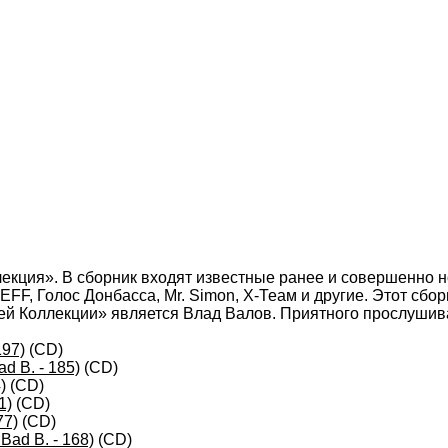
екция». В сборник входят известные ранее и совершенно 
 ШЕFF, Голос Донбасса, Mr. Simon, Х-Теам и другие. Этот сб
й Коллекции» является Влад Валов. Приятного прослушив
197)
(CD)
d B. - 185)
(CD)
)
(CD)
1)
(CD)
77)
(CD)
Bad B. - 168)
(CD)