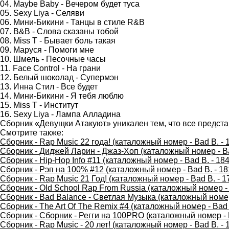
04. Maybe Baby - Вечером будет туса
05. Sexy Liya - Селяви
06. Мини-Бикини - Танцы в стиле R&B
07. B&B - Слова сказаны тобой
08. Miss T - Бывает боль такая
09. Маруся - Помоги мне
10. Шмель - Песочные часы
11. Face Control - На грани
12. Белый шоколад - Супермэн
13. Инна Стил - Все будет
14. Мини-Бикини - Я тебя люблю
15. Miss T - Институт
16. Sexy Liya - Лампа Алладина
Сборник «Девущки Атакуют» уникален тем, что все предста
Смотрите также:
Сборник - Rap Music 22 года! (каталожный номер - Bad B. - 
Сборник - Диджей Ларин - Джаз-Хоп (каталожный номер - Ba
Сборник - Hip-Hop Info #11 (каталожный номер - Bad B. - 184
Сборник - Рэп на 100% #12 (каталожный номер - Bad B. - 18
Сборник - Rap Music 21 Год! (каталожный номер - Bad B. - 1
Сборник - Old School Rap From Russia (каталожный номер - 
Сборник - Bad Balance - Светлая Музыка (каталожный номер 
Сборник - The Art Of The Remix #4 (каталожный номер - Bad 
Сборник - Сборник - Регги на 100PRO (каталожный номер - B
Сборник - Rap Music - 20 лет! (каталожный номер - Bad B. - 