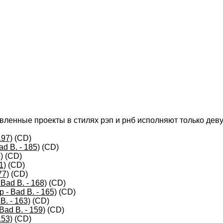
вленные проекты в стилях рэп и рнб исполняют только деву
197)
(CD)
d B. - 185)
(CD)
)
(CD)
1)
(CD)
77)
(CD)
Bad B. - 168)
(CD)
- Bad B. - 165)
(CD)
B. - 163)
(CD)
ad B. - 159)
(CD)
153)
(CD)