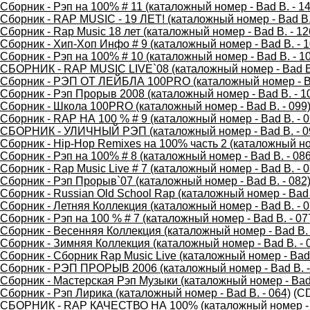
Сборник - Рэп на 100% # 11 (каталожный номер - Bad B. - 14
Сборник - RAP MUSIC - 19 ЛЕТ! (каталожный номер - Bad B. 
Сборник - Rap Music 18 лет (каталожный номер - Bad B. - 12
Сборник - Хип-Хоп Инфо # 9 (каталожный номер - Bad B. - 1
Сборник - Рэп на 100% # 10 (каталожный номер - Bad B. - 1
СБОРНИК - RAP MUSIC LIVE`08 (каталожный номер - Bad B.
Сборник - РЭП ОТ ЛЕЙБЛА 100PRO (каталожный номер - Ba
Сборник - Рэп Прорыв 2008 (каталожный номер - Bad B. - 1
Сборник - Школа 100PRO (каталожный номер - Bad B. - 099
Сборник - RAP НА 100 % # 9 (каталожный номер - Bad B. - 0
СБОРНИК - УЛИЧНЫЙ РЭП (каталожный номер - Bad B. - 0
Сборник - Hip-Hop Remixes на 100% часть 2 (каталожный ном
Сборник - Рэп на 100% # 8 (каталожный номер - Bad B. - 086
Сборник - Rap Music Live # 7 (каталожный номер - Bad B. - 0
Сборник - Рэп Прорыв`07 (каталожный номер - Bad B. - 082
Сборник - Russian Old School Rap (каталожный номер - Bad 
Сборник - Летняя Коллекция (каталожный номер - Bad B. - 0
Сборник - Рэп на 100 % # 7 (каталожный номер - Bad B. - 07
Сборник - Весенняя Коллекция (каталожный номер - Bad B. 
Сборник - Зимняя Коллекция (каталожный номер - Bad B. - 
Сборник - Сборник Rap Music Live (каталожный номер - Bad 
Сборник - РЭП ПРОРЫВ 2006 (каталожный номер - Bad B. -
Сборник - Мастерская Рэп Музыки (каталожный номер - Bad 
Сборник - Рэп Лирика (каталожный номер - Bad B. - 064)
(C
СБОРНИК - RAP КАЧЕСТВО НА 100% (каталожный номер - B