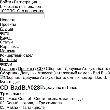
Войти
/
Регистрация
В корзине нет товаров
100PRO. Сто процентов
Новости
Проекты
Студия
Фото
Видео
Статьи
Rap music
Магазин
Концертный отдел
Контакты
Форум
Главная
/
Проекты
/
CD
/ Сборник - Девушки Атакуют (катал
Сборник
- Девушки Атакуют (каталожный номер - Bad B. - 0
Купить диск
CD-BadB.#028
Трек-лист:
01. . Face Control - Светит незнакомая звезда
02. Белый шоколад - Три символа
03. Masha - На танцполе