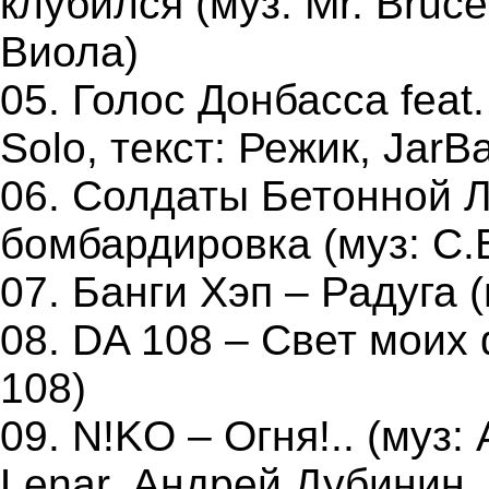
клубился (муз: Mr. Bruc
Виола)
05. Голос Донбасса feat.
Solo, текст: Режик, JarBa
06. Солдаты Бетонной 
бомбардировка (муз: С.Б.
07. Банги Хэп – Радуга (м
08. DA 108 – Свет моих 
108)
09. N!KO – Огня!.. (муз
Lenar, Андрей Дубинин, 