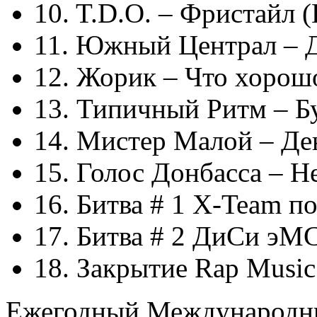
10. T.D.O. – Фристайл 
11. Южный Централ – Д
12. Жорик – Что хорошо
13. Типичный Ритм – Б
14. Мистер Малой – Де
15. Голос Донбасса – Н
16. Битва # 1 X-Team п
17. Битва # 2 ДиСи эМ
18. Закрытие Rap Music
Ежегодный Международны