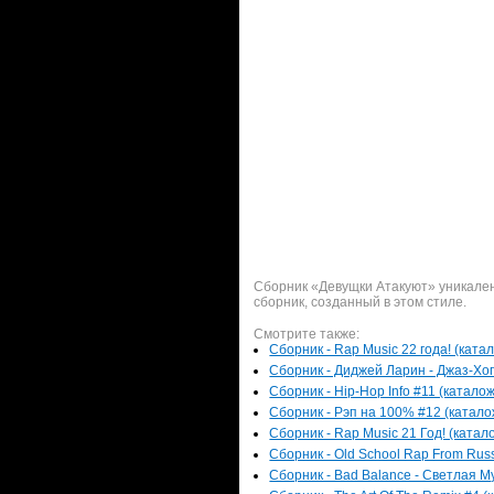
Сборник «Девущки Атакуют» уникален 
сборник, созданный в этом стиле.
Смотрите также:
Сборник - Rap Music 22 года! (ката
Сборник - Диджей Ларин - Джаз-Хоп
Сборник - Hip-Hop Info #11 (каталож
Сборник - Рэп на 100% #12 (каталож
Сборник - Rap Music 21 Год! (катал
Сборник - Old School Rap From Russ
Сборник - Bad Balance - Светлая Му