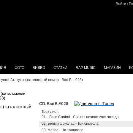
Войти
/
Ре
ДИЯ
ФОТО
ВИДЕО
СТАТЬИ
RAP MUSIC
МАГАЗИН
К
вушки Атакуют (каталожный номер - Bad B. - 028)
 (каталожный
28)
CD-BadB.#028
Трек-лист:
01. . Face Control - Светит незнакомая звезда
02. Белый шоколад - Три символа
03. Masha - На танцполе