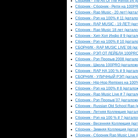
Сборник - The Art Of The Remix #4 (
Сборник - Сборник - Регги на 100PR
Сборник - Rap Music - 20 лет! (ката
Сборник - Рэп на 100% # 11 (катало
Сборник - RAP MUSIC - 19 ЛЕТ! (кат
Сборник - Rap Music 18 лет (катало
Сборник - Хип-Хоп Инфо # 9 (катал
Сборник - Рэп на 100% # 10 (катало
СБОРНИК - RAP MUSIC LIVE`08 (кат
Сборник - РЭП ОТ ЛЕЙБЛА 100PRO (
Сборник - Рэп Прорыв 2008 (катало
Сборник - Школа 100PRO (каталожны
Сборник - RAP НА 100 % # 9 (катало
СБОРНИК - УЛИЧНЫЙ РЭП (каталожн
Сборник - Hip-Hop Remixes на 100% 
Сборник - Рэп на 100% # 8 (каталож
Сборник - Rap Music Live # 7 (катал
Сборник - Рэп Прорыв`07 (каталожн
Сборник - Russian Old School Rap (
Сборник - Летняя Коллекция (катал
Сборник - Рэп на 100 % # 7 (катало
Сборник - Весенняя Коллекция (кат
Сборник - Зимняя Коллекция (катал
Сборник - Сборник Rap Music Live (