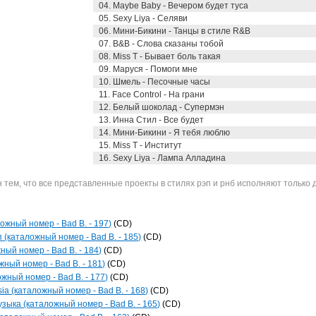
04. Maybe Baby - Вечером будет туса
05. Sexy Liya - Селяви
06. Мини-Бикини - Танцы в стиле R&B
07. B&B - Слова сказаны тобой
08. Miss T - Бывает боль такая
09. Маруся - Помоги мне
10. Шмель - Песочные часы
11. Face Control - На грани
12. Белый шоколад - Супермэн
13. Инна Стил - Все будет
14. Мини-Бикини - Я тебя люблю
15. Miss T - Институт
16. Sexy Liya - Лампа Алладина
тем, что все представленные проекты в стилях рэп и рнб исполняют только 
ложный номер - Bad B. - 197)
(CD)
 (каталожный номер - Bad B. - 185)
(CD)
ный номер - Bad B. - 184)
(CD)
ный номер - Bad B. - 181)
(CD)
ожный номер - Bad B. - 177)
(CD)
ia (каталожный номер - Bad B. - 168)
(CD)
зыка (каталожный номер - Bad B. - 165)
(CD)