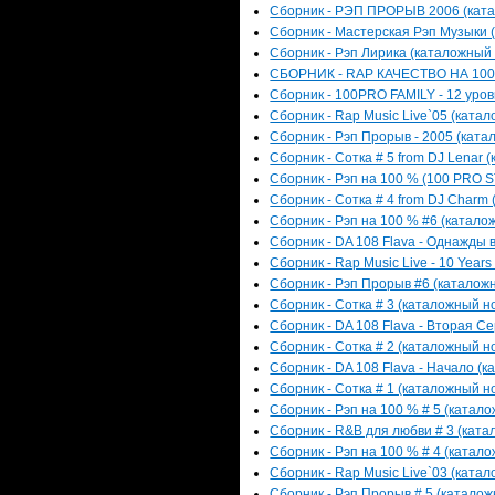
Сборник - РЭП ПРОРЫВ 2006 (катал
Сборник - Мастерская Рэп Музыки (
Сборник - Рэп Лирика (каталожный н
СБОРНИК - RAP КАЧЕСТВО НА 100% 
Сборник - 100PRO FAMILY - 12 уров
Сборник - Rap Music Live`05 (катал
Сборник - Рэп Прорыв - 2005 (катал
Сборник - Сотка # 5 from DJ Lenar 
Сборник - Рэп на 100 % (100 PRO S
Сборник - Сотка # 4 from DJ Charm 
Сборник - Рэп на 100 % #6 (каталож
Сборник - DA 108 Flava - Однажды в
Сборник - Rap Music Live - 10 Years
Сборник - Рэп Прорыв #6 (каталожн
Сборник - Сотка # 3 (каталожный но
Сборник - DA 108 Flava - Вторая Се
Сборник - Сотка # 2 (каталожный но
Сборник - DA 108 Flava - Начало (к
Сборник - Сотка # 1 (каталожный но
Сборник - Рэп на 100 % # 5 (катало
Сборник - R&B для любви # 3 (катал
Сборник - Рэп на 100 % # 4 (катало
Сборник - Rap Music Live`03 (катал
Сборник - Рэп Прорыв # 5 (каталожн