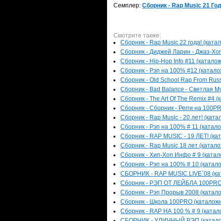
Семплер:
Сборник - Rap Music 21 Год
Смотрите также:
Сборник - Rap Music 22 года! (ката
Сборник - Диджей Ларин - Джаз-Хоп
Сборник - Hip-Hop Info #11 (каталож
Сборник - Рэп на 100% #12 (каталож
Сборник - Old School Rap From Russ
Сборник - Bad Balance - Светлая Му
Сборник - The Art Of The Remix #4 (
Сборник - Сборник - Регги на 100PR
Сборник - Rap Music - 20 лет! (ката
Сборник - Рэп на 100% # 11 (катало
Сборник - RAP MUSIC - 19 ЛЕТ! (кат
Сборник - Rap Music 18 лет (катало
Сборник - Хип-Хоп Инфо # 9 (катал
Сборник - Рэп на 100% # 10 (катало
СБОРНИК - RAP MUSIC LIVE`08 (кат
Сборник - РЭП ОТ ЛЕЙБЛА 100PRO (
Сборник - Рэп Прорыв 2008 (катало
Сборник - Школа 100PRO (каталожны
Сборник - RAP НА 100 % # 9 (катало
СБОРНИК - УЛИЧНЫЙ РЭП (каталожн