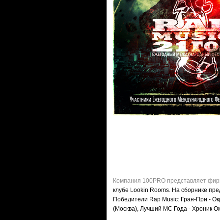
Компания 100PRO представляет фирме
клубе Lookin Rooms. На сборнике пре
Победители Rap Music:
Гран-При - Ок
(Москва), Лучший МС Года - Хроник О