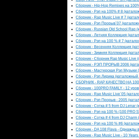
Сборник - Hip-Hop Remixes на 100% 
Сборник - Рэп на 100% # 8 (каталож
Сборник - Rap Music Live # 7 (катал
Сборник - Рэп Прорыв`07 (каталожн
Сборник - Russian Old School Rap (
Сборник - Летняя Коллекция (катал
Сборник - Рэп на 100 % # 7 (катало
Сборник - Весенняя Коллекция (кат
Сборник - Зимняя Коллекция (катал
Сборник - Сборник Rap Music Live (
Сборник - РЭП ПРОРЫВ 2006 (катал
Сборник - Мастерская Рэп Музыки (
Сборник - Рэп Лирика (каталожный н
СБОРНИК - RAP КАЧЕСТВО НА 100% 
Сборник - 100PRO FAMILY - 12 уров
Сборник - Rap Music Live`05 (катал
Сборник - Рэп Прорыв - 2005 (катал
Сборник - Сотка # 5 from DJ Lenar 
Сборник - Рэп на 100 % (100 PRO S
Сборник - Сотка # 4 from DJ Charm 
Сборник - Рэп на 100 % #6 (каталож
Сборник - DA 108 Flava - Однажды в
Сборник - Rap Music Live - 10 Years