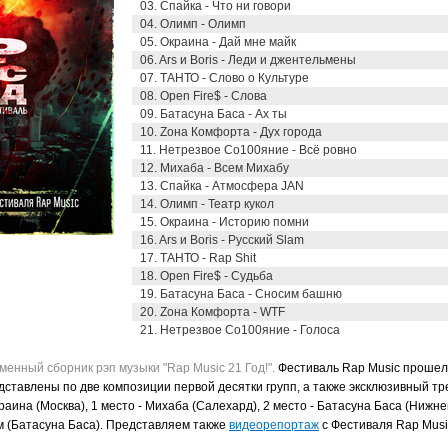
03. Спайка - Что ни говори
04. Олимп - Олимп
05. Окраина - Дай мне майк
06. Ars и Boris - Леди и джентельмены
07. ТАНТО - Слово о Культуре
08. Open Fire$ - Слова
09. Батасуна Баса - Ах ты
10. Zона Комфорта - Дух города
11. Нетрезвое Со100яние - Всё ровно
12. Михаба - Всем Михабу
13. Спайка - Атмосфера JAN
14. Олимп - Театр кукол
15. Окраина - Историю помни
16. Ars и Boris - Русский Slam
17. ТАНТО - Rap Shit
18. Open Fire$ - Судьба
19. Батасуна Баса - Сносим башню
20. Zона Комфорта - WTF
21. Нетрезвое Со100яние - Голоса
нный сборник рэп музыки "Rap Music 21 Год!".
Фестиваль Rap Music прошел 
дставлены по две композиции первой десятки групп, а также эксклюзивный т
раина (Москва),
1 место - Михаба (Салехард),
2 место - Батасуна Баса (Нижне
м (Батасуна Баса). Представляем также
видеорепортаж
с Фестиваля Rap Musi