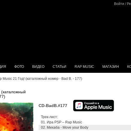
Войти
/
Ре
ДИЯ
ФОТО
ВИДЕО
СТАТЬИ
RAP MUSIC
МАГАЗИН
К
p Music 21 Год! (каталожный номер - Bad B. - 177)
! (каталожный
77)
CD-BadB.#177
Трек-лист:
01. Ира PSP – Rap Music
02. Михаба - Move your Body