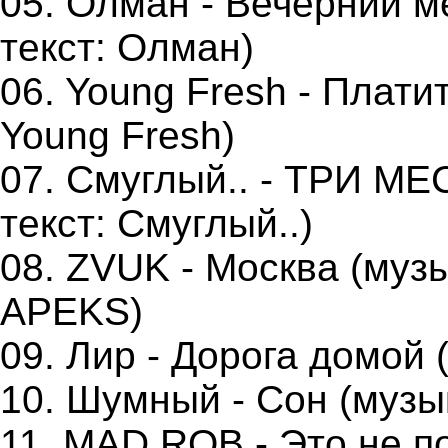
05. Олман - Вечерний м
текст: Олман)
06. Young Fresh - Платит
Young Fresh)
07. Смуглый.. - ТРИ МЕ
текст: Смуглый..)
08. ZVUK - Москва (музы
APEKS)
09. Лир - Дорога домой (
10. Шумный - Сон (музы
11. MAD ROB - Это не по