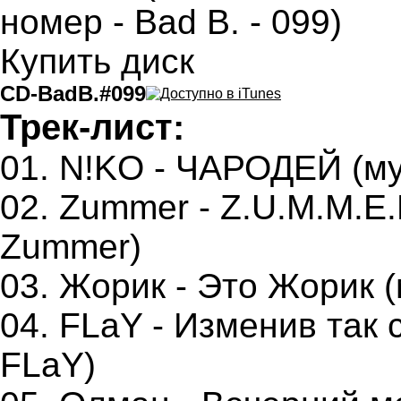
Купить диск
CD-BadB.#099
Трек-лист:
01. N!KO - ЧАРОДЕЙ (му
02. Zummer - Z.U.M.M.E.R
Zummer)
03. Жорик - Это Жорик (м
04. FLaY - Изменив так 
FLaY)