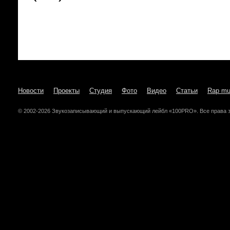
Новости
Проекты
Студия
Фото
Видео
Статьи
Rap mu
© 2002-2026 Звукозаписывающий и выпускающий лейбл «100PRO». Все права