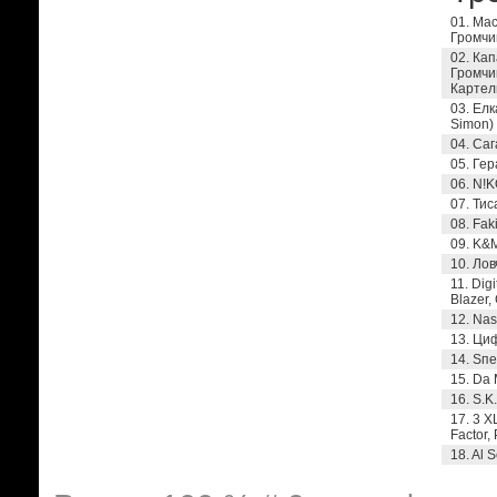
01. Мас
Громчи
02. Кап
Громчик
Картел
03. Елк
Simon)
04. Саг
05. Гер
06. N!K
07. Тис
08. Fak
09. K&M
10. Лов
11. Dig
Blazer,
12. Nas
13. Циф
14. Sпе
15. Da 
16. S.K
17. 3 X
Factor,
18. Al 