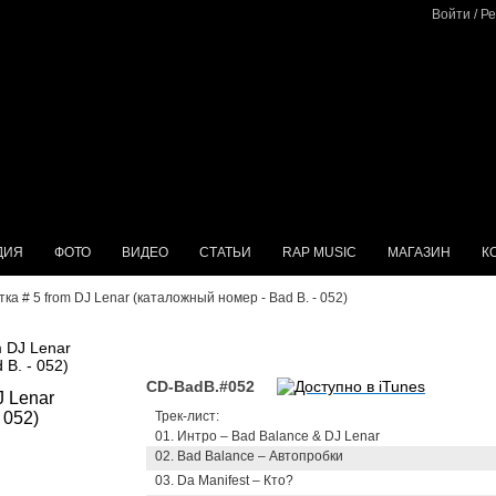
Войти
/
Ре
ДИЯ
ФОТО
ВИДЕО
СТАТЬИ
RAP MUSIC
МАГАЗИН
К
тка # 5 from DJ Lenar (каталожный номер - Bad B. - 052)
m DJ Lenar
B. - 052)
CD-BadB.#052
Трек-лист:
01. Интро – Bad Balance & DJ Lenar
02. Bad Balance – Автопробки
03. Da Manifest – Кто?