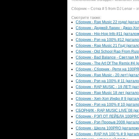
Сборник – Сотка # 5 from DJ Lenar –
Смотрите также:
Сборник - Rap Music 22 года! (ката
Сборник - Диджей Ларин - Джаз-Хоп
Сборник - Hip-Hop Info #11 (каталож
Сборник - Рэп на 100% #12 (каталож
Сборник - Rap Music 21 Год! (катал
Сборник - Old School Rap From Russ
Сборник - Bad Balance - Светлая Му
Сборник - The Art Of The Remix #4 (
Сборник - Сборник - Регги на 100PR
Сборник - Rap Music - 20 лет! (ката
Сборник - Рэп на 100% # 11 (катало
Сборник - RAP MUSIC - 19 ЛЕТ! (кат
Сборник - Rap Music 18 лет (катало
Сборник - Хип-Хоп Инфо # 9 (катал
Сборник - Рэп на 100% # 10 (катало
СБОРНИК - RAP MUSIC LIVE`08 (кат
Сборник - РЭП ОТ ЛЕЙБЛА 100PRO (
Сборник - Рэп Прорыв 2008 (катало
Сборник - Школа 100PRO (каталожны
Сборник - RAP НА 100 % # 9 (катало