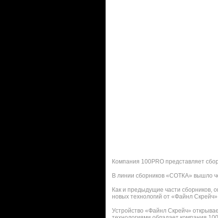
Компания 100PRO представляет сборни
В линии сборников «СОТКА» вышло че
Как и предыдущие части сборников, 
новых технологий от «Файнл Скрейч»
Устройство «Файнл Скрейч» открывае
технологиями обладает компания 10