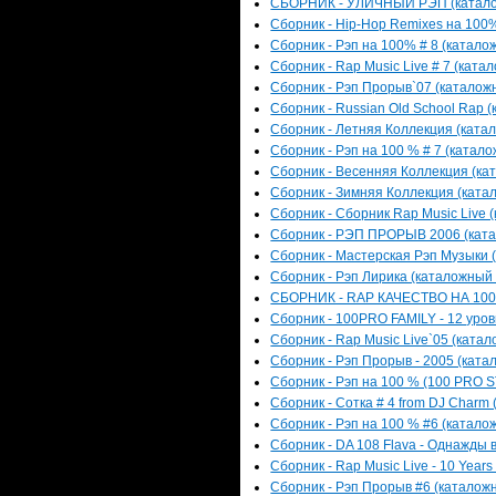
СБОРНИК - УЛИЧНЫЙ РЭП (каталожн
Сборник - Hip-Hop Remixes на 100% 
Сборник - Рэп на 100% # 8 (каталож
Сборник - Rap Music Live # 7 (катал
Сборник - Рэп Прорыв`07 (каталожн
Сборник - Russian Old School Rap (
Сборник - Летняя Коллекция (катал
Сборник - Рэп на 100 % # 7 (катало
Сборник - Весенняя Коллекция (кат
Сборник - Зимняя Коллекция (катал
Сборник - Сборник Rap Music Live (
Сборник - РЭП ПРОРЫВ 2006 (катал
Сборник - Мастерская Рэп Музыки (
Сборник - Рэп Лирика (каталожный н
СБОРНИК - RAP КАЧЕСТВО НА 100% 
Сборник - 100PRO FAMILY - 12 уров
Сборник - Rap Music Live`05 (катал
Сборник - Рэп Прорыв - 2005 (катал
Сборник - Рэп на 100 % (100 PRO S
Сборник - Сотка # 4 from DJ Charm 
Сборник - Рэп на 100 % #6 (каталож
Сборник - DA 108 Flava - Однажды в
Сборник - Rap Music Live - 10 Years
Сборник - Рэп Прорыв #6 (каталожн