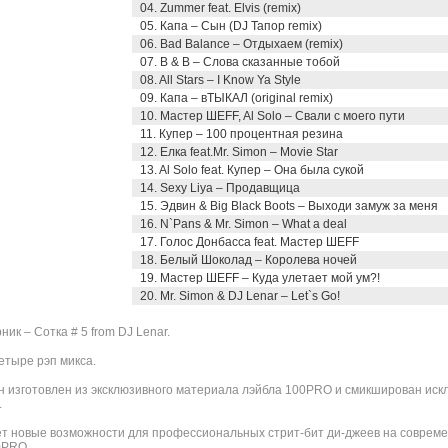
04. Zummer feat. Elvis (remix)
05. Капа – Сын (DJ Тапор remix)
06. Bad Balance – Отдыхаем (remix)
07. B & B – Слова сказанные тобой
08. All Stars – I Know Ya Style
09. Капа – вТЫКАЛ (original remix)
10. Мастер ШЕFF, Al Solo – Свали с моего пути
11. Купер – 100 процентная резина
12. Елка feat.Mr. Simon – Movie Star
13. Al Solo feat. Купер – Она была сукой
14. Sexy Liya – Продавщица
15. Эдвин & Big Black Boots – Выходи замуж за меня
16. N`Pans & Mr. Simon – What a deal
17. Голос Донбасса feat. Мастер ШЕFF
18. Белый Шоколад – Королева ночей
19. Мастер ШЕFF – Куда улетает мой ум?!
20. Mr. Simon & DJ Lenar – Let`s Go!
к – Сотка # 5 from DJ Lenar.
тыре рэп микса.
он изготовлен из эксклюзивного материала лэйбла 100PRO и смикширован ис
.
т новые возможности для профессиональных стрит-бит ди-джеев на совреме
0PRO.