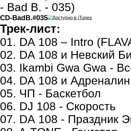
CD-BadB.#035
Трек-лист:
01. DА 108 – Intro (FLAV
02. DА 108 и Невский Б
03. Ikambi Gwa Gwa - В
04. DА 108 и Адреналин
05. ЧП - Баскетбол
06. DJ 108 - Скорость
07. DА 108 - Праздник 