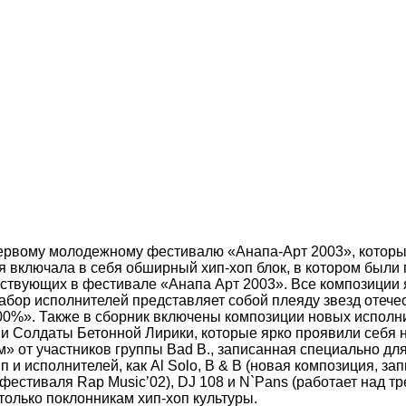
первому молодежному фестивалю «Анапа-Арт 2003», которы
 включала в себя обширный хип-хоп блок, в котором были
ствующих в фестивале «Анапа Арт 2003». Все композиции я
бор исполнителей представляет собой плеяду звезд отечес
0%». Также в сборник включены композиции новых исполнит
 и Солдаты Бетонной Лирики, которые ярко проявили себя 
 от участников группы Bad B., записанная специально для
 и исполнителей, как Al Solo, B & B (новая композиция, з
 фестиваля Rap Music’02), DJ 108 и N`Pans (работает над 
только поклонникам хип-хоп культуры.