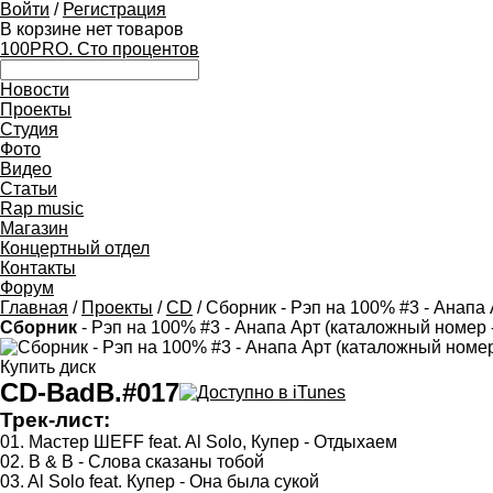
Войти
/
Регистрация
В корзине нет товаров
100PRO. Сто процентов
Новости
Проекты
Студия
Фото
Видео
Статьи
Rap music
Магазин
Концертный отдел
Контакты
Форум
Главная
/
Проекты
/
CD
/ Сборник - Рэп на 100% #3 - Анапа 
Сборник
- Рэп на 100% #3 - Анапа Арт (каталожный номер - 
Купить диск
CD-BadB.#017
Трек-лист:
01. Мастер ШЕFF feat. Al Solo, Купер - Отдыхаем
02. B & B - Слова сказаны тобой
03. Al Solo feat. Купер - Она была сукой