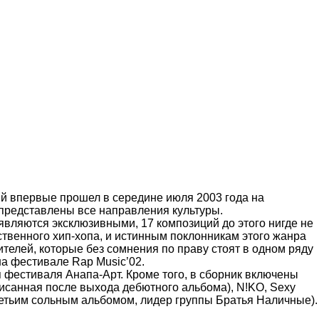
й впервые прошел в середине июля 2003 года на
 представлены все направления культуры.
вляются эксклюзивными, 17 композиций до этого нигде не
твенного хип-хопа, и истинным поклонникам этого жанра
елей, которые без сомнения по праву стоят в одном ряду
на фестивале Rap Music’02.
 фестиваля Анапа-Арт. Кроме того, в сборник включены
аписанная после выхода дебютного альбома), N!KO, Sexy
третьим сольным альбомом, лидер группы Братья Наличные).