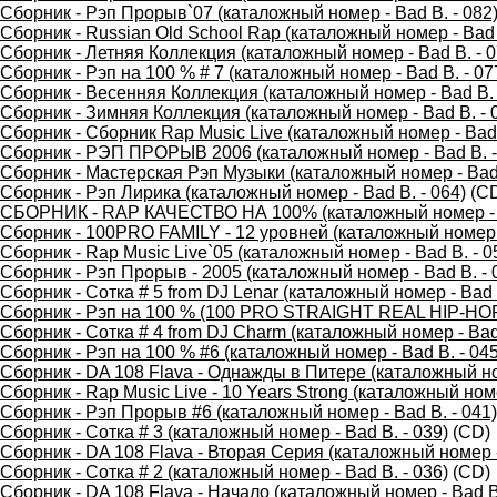
Сборник - Рэп Прорыв`07 (каталожный номер - Bad B. - 082
Сборник - Russian Old School Rap (каталожный номер - Bad 
Сборник - Летняя Коллекция (каталожный номер - Bad B. - 0
Сборник - Рэп на 100 % # 7 (каталожный номер - Bad B. - 07
Сборник - Весенняя Коллекция (каталожный номер - Bad B. 
Сборник - Зимняя Коллекция (каталожный номер - Bad B. - 
Сборник - Сборник Rap Music Live (каталожный номер - Bad 
Сборник - РЭП ПРОРЫВ 2006 (каталожный номер - Bad B. -
Сборник - Мастерская Рэп Музыки (каталожный номер - Bad 
Сборник - Рэп Лирика (каталожный номер - Bad B. - 064)
(C
СБОРНИК - RAP КАЧЕСТВО НА 100% (каталожный номер - B
Сборник - 100PRO FAMILY - 12 уровней (каталожный номер -
Сборник - Rap Music Live`05 (каталожный номер - Bad B. - 0
Сборник - Рэп Прорыв - 2005 (каталожный номер - Bad B. - 
Сборник - Сотка # 5 from DJ Lenar (каталожный номер - Bad B
Сборник - Рэп на 100 % (100 PRO STRAIGHT REAL HIP-HOP),
Сборник - Сотка # 4 from DJ Charm (каталожный номер - Bad 
Сборник - Рэп на 100 % #6 (каталожный номер - Bad B. - 045
Сборник - DA 108 Flava - Однажды в Питере (каталожный ном
Сборник - Rap Music Live - 10 Years Strong (каталожный номе
Сборник - Рэп Прорыв #6 (каталожный номер - Bad B. - 041)
Сборник - Сотка # 3 (каталожный номер - Bad B. - 039)
(CD)
Сборник - DA 108 Flava - Вторая Серия (каталожный номер -
Сборник - Сотка # 2 (каталожный номер - Bad B. - 036)
(CD)
Сборник - DA 108 Flava - Начало (каталожный номер - Bad B.