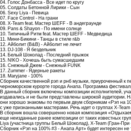
04. Голос Донбасса - Все идет по кругу
05. Солдаты Бетонной Лирики - Сын
06. Sexy Liya - Певица
07. Face Control - На грани
08. X-Team feat. Мастер ШЕFF - В андеграунде
09. Pans & Shayon - По имени солнце
10. Типичный Ритм feat. Мастер ШЕFF - Медведица
11. Мини-Бикини - Танцы в стиле r&b
12. Айболит (B&B) - Айболит не лечит
13. DJ-108 - Я бездельник
14. Белый Шоколад - Последний прыжок
15. N!KO - Хочешь быть сумасшедшим
16. Снежный Джем - Снежный FUNK
17. Zummer - Ядерные ракеты
18. Maryjane - 100%
Сборник качественной рэп и рнб музыки, приуроченный к 
черноморском курорте города Анапа. Программа фестиваля
В данный сборник включены композиции исполнителей, уча
издавались и не были представлены широкой аудитории. На
они хорошо знакомы по первым двум сборникам «Рэп на 10
с уже признанными мастерами. Речь идет о группах X-Team
В сборник вошла совершенно новая композиция «Отдыхаем»
еще неизданные ранее композиции от таких известных групп
Liya (участница группы Белый Шоколад), X-Team (Гран-При
Сборник «Рэп на 100% #3 - Анапа Арт» будет интересен не 