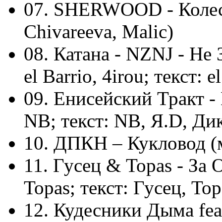
07. SHERWOOD - Колесо 
Chivareeva, Malic)
08. Катана - NZNJ - Не
el Barrio, 4irou; текст: e
09. Енисейский Тракт
NB; текст: NB, Я.D, Ди
10. ДПКН – Кукловод (му
11. Гусец & Topas - За 
Topas; текст: Гусец, Top
12. Кудесники Дыма fe