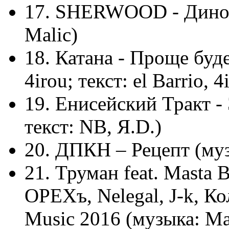
17. SHERWOOD - Диноза
Malic)
18. Катана - Проще буде
4irou; текст: el Barrio, 4
19. Енисейский Тракт -
текст: NB, Я.D.)
20. ДПКН – Рецепт (музы
21. Труман feat. Masta 
ОРЕХъ, Nelegal, J-k, К
Music 2016 (музыка: Mas