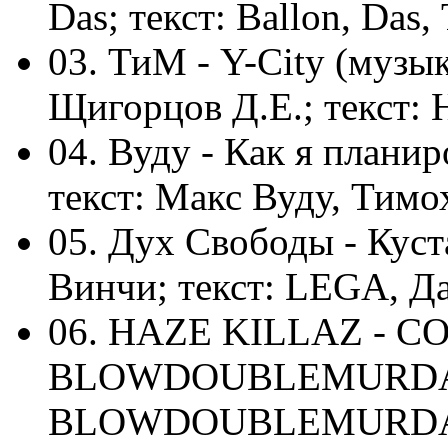
Das; текст: Ballon, Das,
03. ТиМ - Y-City (музы
Щигорцов Д.Е.; текст: 
04. Вуду - Как я плани
текст: Макс Вуду, Тимо
05. Дух Свободы - Кус
Винчи; текст: LEGA, Д
06. HAZE KILLAZ - C
BLOWDOUBLEMURDA, D
BLOWDOUBLEMURDA, 