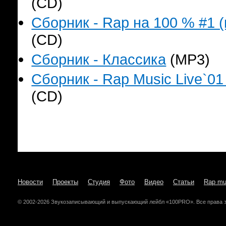
(CD)
Сборник - Rap на 100 % #1 (
(CD)
Сборник - Классика
(MP3)
Сборник - Rap Music Live`01
(CD)
Новости
Проекты
Студия
Фото
Видео
Статьи
Rap mu
© 2002-2026 Звукозаписывающий и выпускающий лейбл «100PRO». Все права