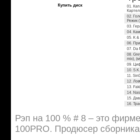
Купить диск
01. Кап
Картель
02. Го
Режик (
03. Гер
04. Кам
05. K &
06. При
07. Da 
08. Gre
mix), (
09. Циф
10. S.K
11. Sin
12. Лов
13. Fak
14. Nas
15. Дав
16. Тр
Рэп на 100 % # 8 – это фирм
100PRO. Продюсер сборника 