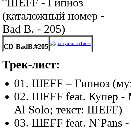
CD-BadB.#205
Трек-лист:
01. ШЕFF – Гипноз (муз
02. ШЕFF feat. Купер - 
Al Solo; текст: ШЕFF)
03. ШЕFF feat. N`Pans -