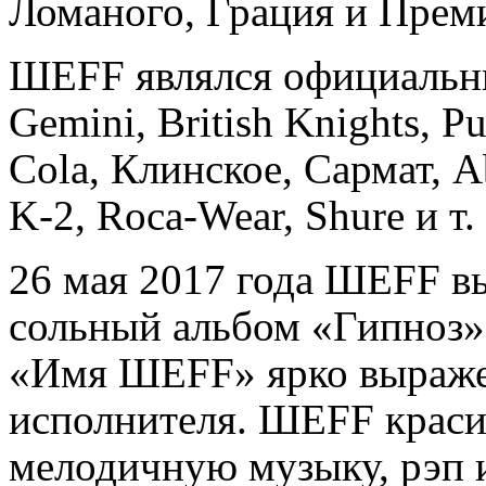
Ломаного, Грация и Прем
ШЕFF являлся официальны
Gemini, British Knights, P
Соla, Клинское, Сармат, A
K-2, Roca-Wear, Shure и т. 
26 мая 2017 года ШЕFF в
сольный альбом «Гипноз»,
«Имя ШЕFF» ярко выраже
исполнителя. ШЕFF краси
мелодичную музыку, рэп и