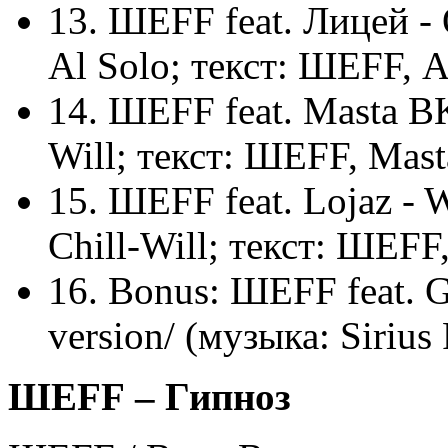
13. ШЕFF feat. Лицей -
Al Solo; текст: ШЕFF, 
14. ШЕFF feat. Masta B
Will; текст: ШЕFF, Mas
15. ШЕFF feat. Lojaz - W
Chill-Will; текст: ШЕFF,
16. Bonus: ШЕFF feat. G
version/ (музыка: Sirius
ШЕ
FF
– Гипноз